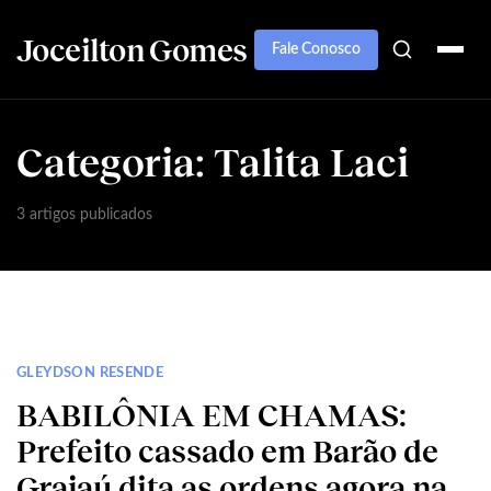
Joceilton Gomes
Fale Conosco
Categoria:
Talita Laci
3 artigos publicados
GLEYDSON RESENDE
BABILÔNIA EM CHAMAS:
Prefeito cassado em Barão de
Grajaú dita as ordens agora na