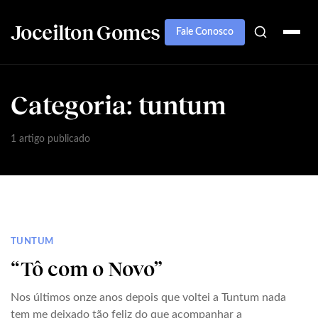
Joceilton Gomes
Fale Conosco
Categoria:
tuntum
1 artigo publicado
TUNTUM
“Tô com o Novo”
Nos últimos onze anos depois que voltei a Tuntum nada
tem me deixado tão feliz do que acompanhar a