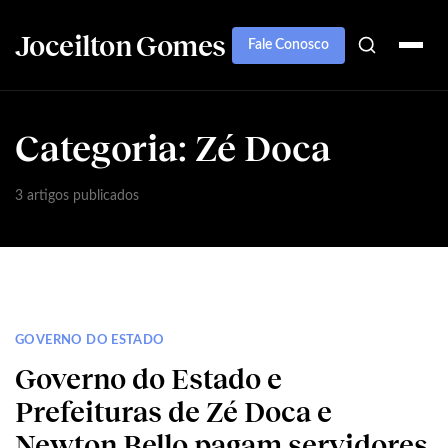
Joceilton Gomes
Fale Conosco
Categoria:
Zé Doca
3 artigos publicados
GOVERNO DO ESTADO
Governo do Estado e
Prefeituras de Zé Doca e
Newton Bello pagam servidores