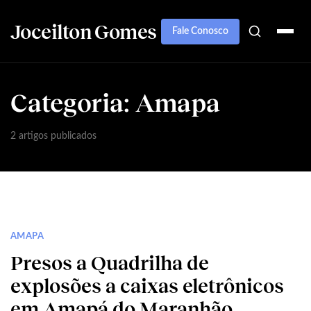
Joceilton Gomes
Fale Conosco
Categoria:
Amapa
2 artigos publicados
AMAPA
Presos a Quadrilha de
explosões a caixas eletrônicos
em Amapá do Maranhão