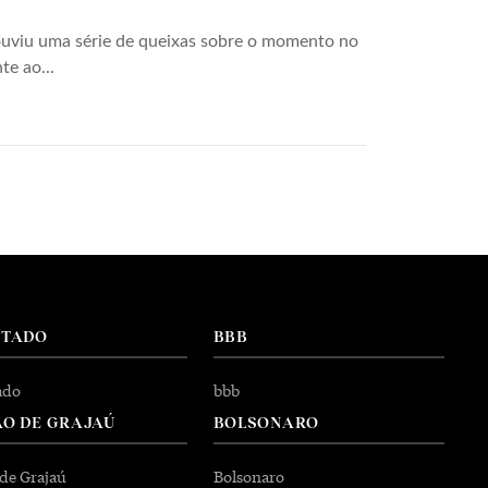
viu uma série de queixas sobre o momento no
te ao...
NTADO
BBB
ado
bbb
O DE GRAJAÚ
BOLSONARO
 de Grajaú
Bolsonaro