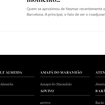
Quem se aproximou de Neymar recentemente ou
Barcelona. A principal, o fato de ser o coadjuvan
RUZ ALMEIDA
AMAPÁ DO MARANHÃO
ATE
 Almeida
Amapá do Maranhão
Atent
AOVIVO
BARÃ
aovivo
Barão