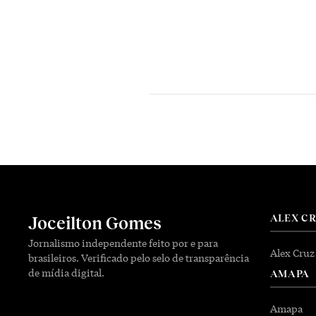
ALEX C
Joceilton Gomes
Jornalismo independente feito por e para
Alex Cruz
brasileiros. Verificado pelo selo de transparência
de mídia digital.
AMAPA
Amapa