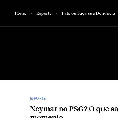
Home
Esporte
Fale ou Faça sua Denúncia
G
ESPORTE
Neymar no PSG? O que sa
momento…