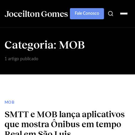
Joceilton Gomes
Fale Conosco
Categoria:
MOB
1 artigo publicado
MOB
SMTT e MOB lança aplicativos
que mostra Ônibus em tempo
Real em São Luis