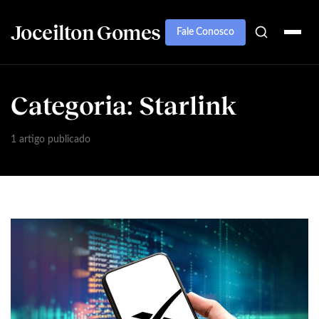
Joceilton Gomes
Fale Conosco
Categoria:
Starlink
1 artigo publicado