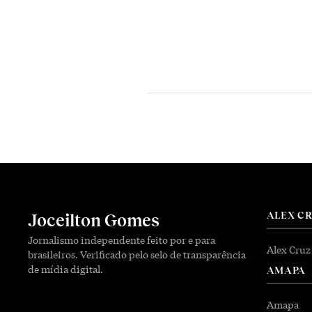
ALEX C
Joceilton Gomes
Jornalismo independente feito por e para
Alex Cruz
brasileiros. Verificado pelo selo de transparência
de mídia digital.
AMAPA
Amapa