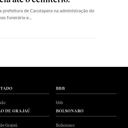
a prefeitura de Carutapera na administração do
as funerária e...
NTADO
BBB
ado
bbb
O DE GRAJAÚ
BOLSONARO
 de Grajaú
Bolsonaro