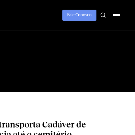
Fale Conosco
 transporta Cadáver de
a até o cemitério.