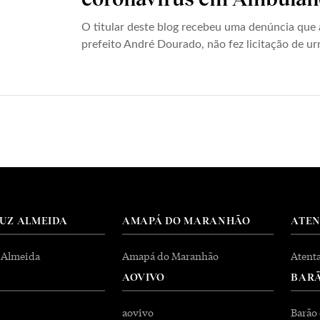
O titular deste blog recebeu uma denúncia que 
prefeito André Dourado, não fez licitação de urn
RUZ ALMEIDA
AMAPÁ DO MARANHÃO
ATE
 Almeida
Amapá do Maranhão
Atent
AOVIVO
BARÃ
aovivo
Barão