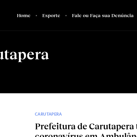
Home
Esporte
Fale ou Faça sua Denúncia
utapera
CARUTAPERA
Prefeitura de Carutapera
coronavírus em Ambulânci