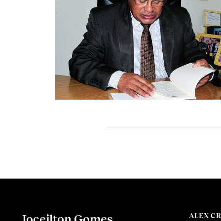
ALEX C
Joceilton Gomes