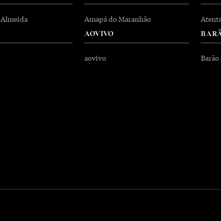
 Almeida
Amapá do Maranhão
Atent
AOVIVO
BARÃ
aovivo
Barão