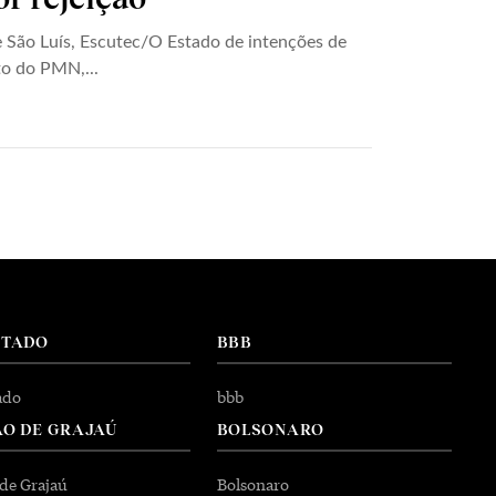
de São Luís, Escutec/O Estado de intenções de
to do PMN,...
NTADO
BBB
ado
bbb
O DE GRAJAÚ
BOLSONARO
 de Grajaú
Bolsonaro