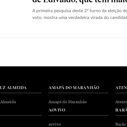
A primeira pesquisa deste 2º turno da eleição 
voto, mostra uma verdadeira virada do candida
RUZ ALMEIDA
AMAPÁ DO MARANHÃO
ATE
 Almeida
Amapá do Maranhão
Atent
AOVIVO
BARÃ
aovivo
Barão