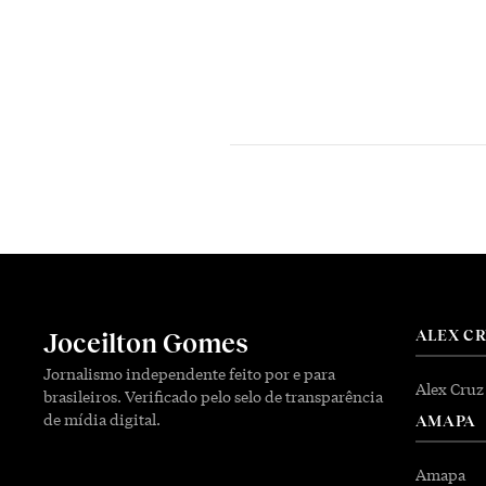
ALEX C
Joceilton Gomes
Jornalismo independente feito por e para
Alex Cruz
brasileiros. Verificado pelo selo de transparência
de mídia digital.
AMAPA
Amapa