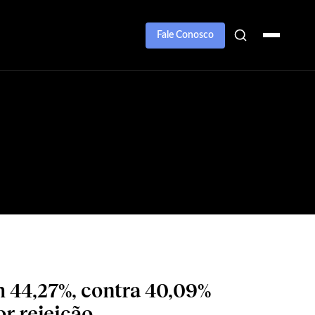
Fale Conosco
m 44,27%, contra 40,09%
r rejeição