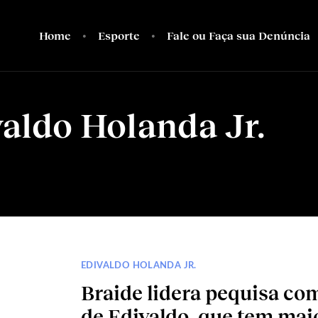
Home
Esporte
Fale ou Faça sua Denúncia
aldo Holanda Jr.
EDIVALDO HOLANDA JR.
Braide lidera pequisa co
de Edivaldo, que tem maio