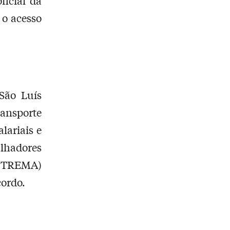
ficial da
o o acesso
 São Luís
ransporte
lariais e
alhadores
STTREMA)
cordo.