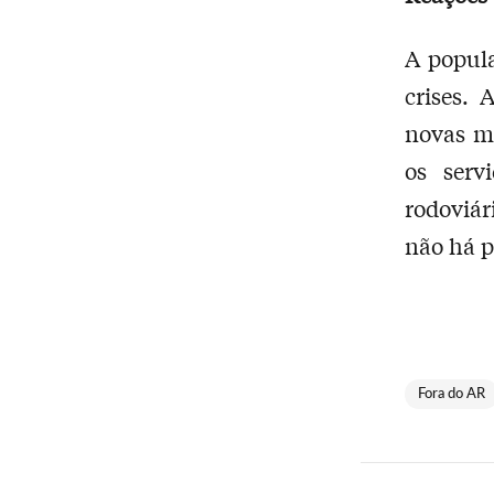
A popul
crises. 
novas me
os serv
rodoviá
não há p
Fora do AR