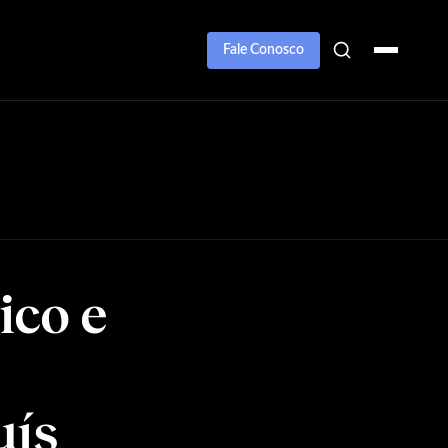
Fale Conosco
ico e
uís