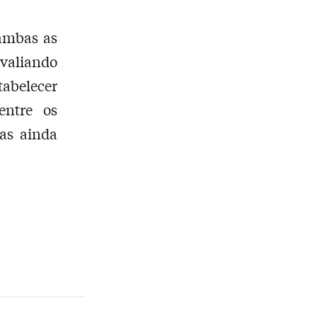
ambas as
avaliando
tabelecer
entre os
as ainda