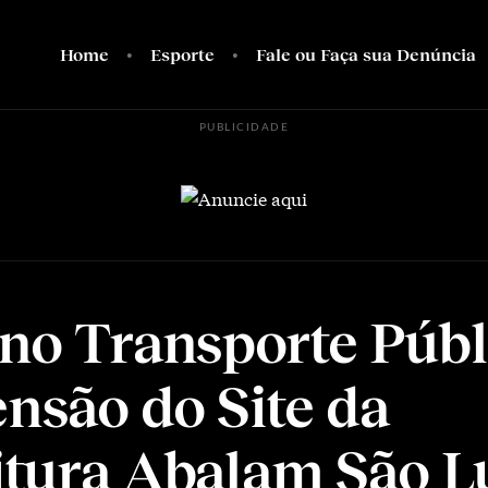
Home
Esporte
Fale ou Faça sua Denúncia
PUBLICIDADE
 no Transporte Públ
nsão do Site da
itura Abalam São L