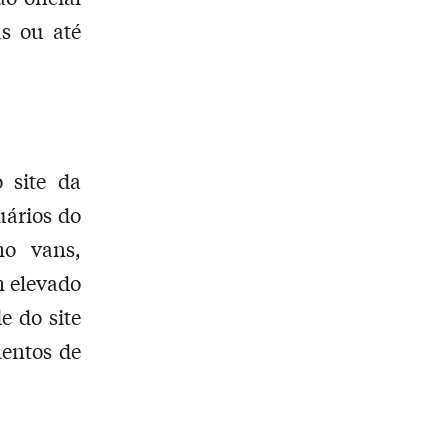
as ou até
 site da
uários do
mo vans,
m elevado
e do site
mentos de