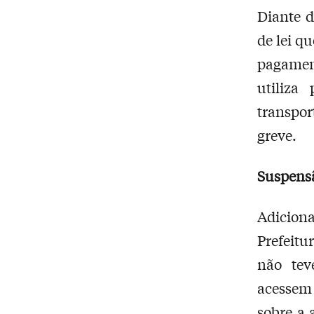
Diante d
de lei q
pagament
utiliza
transpor
greve.
Suspensã
Adicion
Prefeitu
não tev
acessem
sobre a 