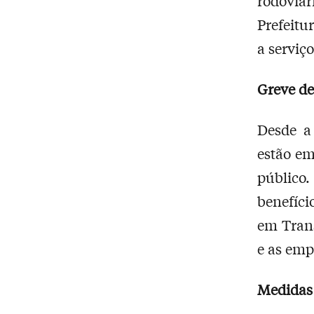
rodoviár
Prefeitur
a serviç
Greve de
Desde a 
estão em
público.
benefíci
em Tran
e as emp
Medidas