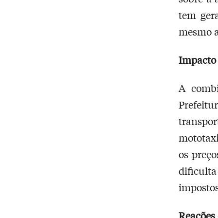
tem gera
mesmo at
Impacto
A combi
Prefeitu
transpo
mototaxi
os preço
dificult
impostos
Reações 