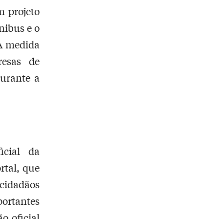
m projeto
nibus e o
 A medida
resas de
durante a
icial da
rtal, que
cidadãos
ortantes
o oficial