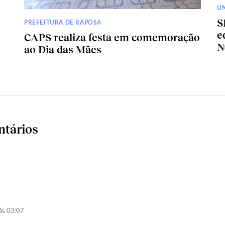
U
S
PREFEITURA DE RAPOSA
e
CAPS realiza festa em comemoração
N
ao Dia das Mães
ntários
às 03:07