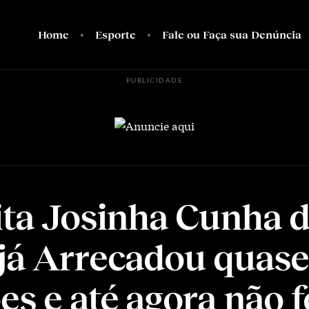
Home
Esporte
Fale ou Faça sua Denúncia
PUBLICIDADE
ita Josinha Cunha d
já Arrecadou quase
es e até agora não f