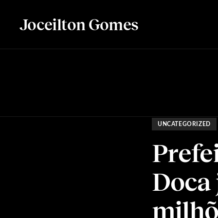
Joceilton Gomes
UNCATEGORIZED
Prefe
Doca 
milhõ