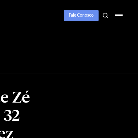
Fale Conosco
e Zé
 32
ez