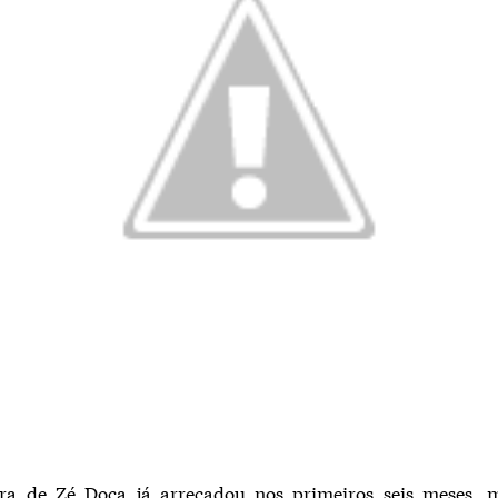
ura de Zé Doca já arrecadou nos primeiros seis meses, 