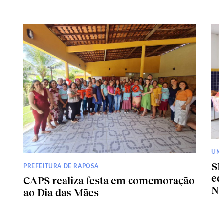
U
S
PREFEITURA DE RAPOSA
e
CAPS realiza festa em comemoração
N
ao Dia das Mães