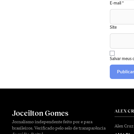
E-mail
*
Site
Salvar meus 
ALEX C
Joceilton Gomes
Jornalismo independente feito por e para
Alex Cruz
brasileiros. Verificado pelo selo de transparência