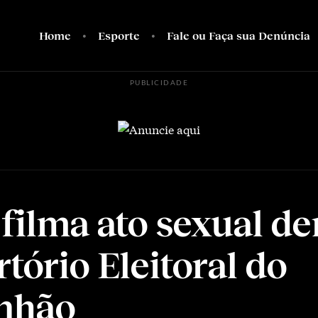
Home
Esporte
Fale ou Faça sua Denúncia
PUBLICIDADE
 filma ato sexual de
tório Eleitoral do
nhão