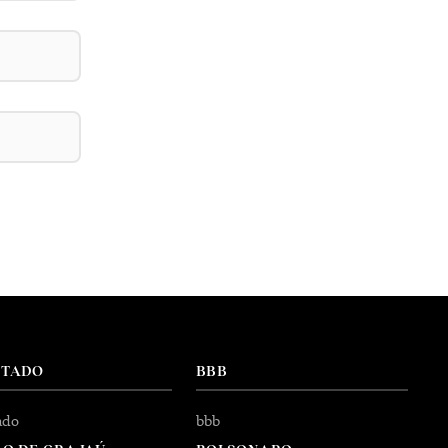
NTADO
BBB
ado
bbb