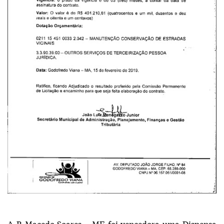
A R Macedo Soares – ME foi vencedora uma Dispensa