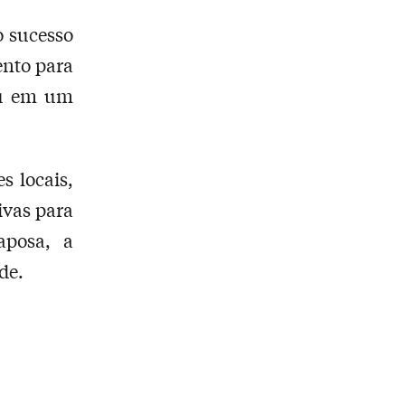
o sucesso
ento para
ou em um
s locais,
ivas para
aposa, a
de.