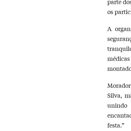
parte do
os partic
A organ
seguranç
tranquil
médicas
montados
Moradore
Silva, m
unindo 
encanta
festa.”