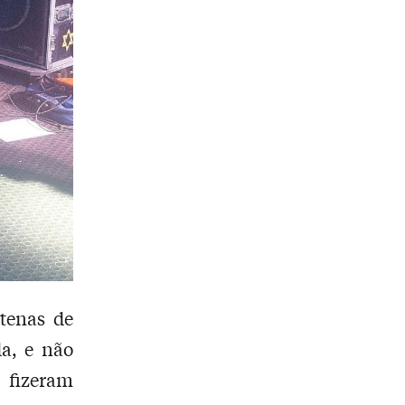
ntenas de
da, e não
m fizeram