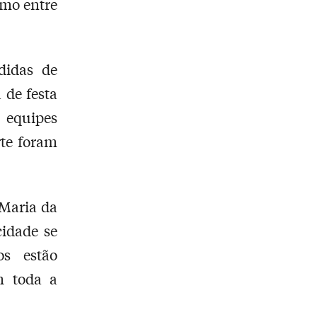
smo entre
didas de
 de festa
, equipes
te foram
 Maria da
cidade se
os estão
m toda a