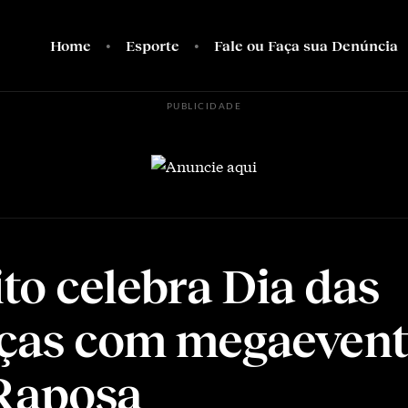
Home
Esporte
Fale ou Faça sua Denúncia
PUBLICIDADE
ito celebra Dia das
ças com megaevent
Raposa