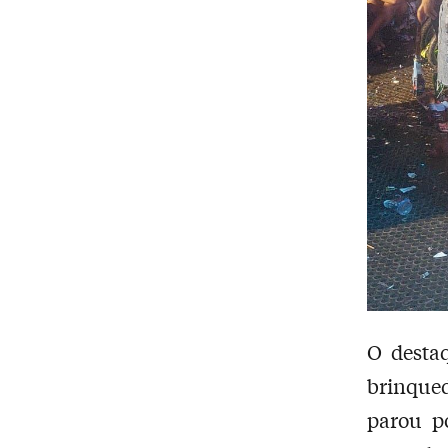
O destaq
brinqued
parou po