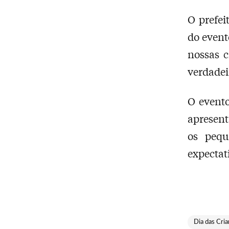
O prefei
do event
nossas 
verdadei
O evento
apresent
os pequ
expectat
Dia das Cria