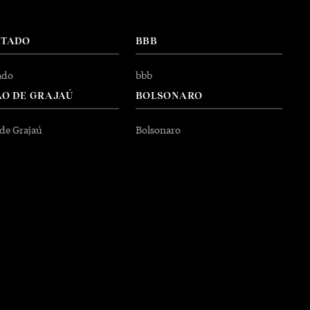
NTADO
BBB
ado
bbb
O DE GRAJAÚ
BOLSONARO
 de Grajaú
Bolsonaro