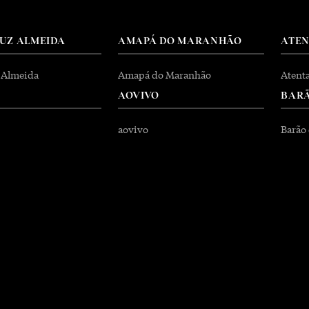
RUZ ALMEIDA
AMAPÁ DO MARANHÃO
ATE
 Almeida
Amapá do Maranhão
Atent
AOVIVO
BARÃ
aovivo
Barão