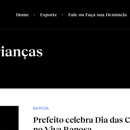
Home
Esporte
Fale ou Faça sua Denúncia
rianças
RAPOSA
Prefeito celebra Dia das
no Viva Raposa