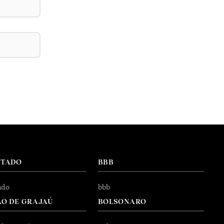
NTADO
BBB
ado
bbb
O DE GRAJAÚ
BOLSONARO