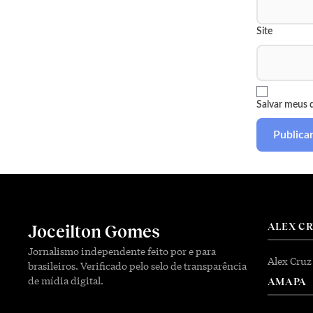
Site
Salvar meus 
ALEX C
Joceilton Gomes
Jornalismo independente feito por e para
Alex Cruz
brasileiros. Verificado pelo selo de transparência
de mídia digital.
AMAPA