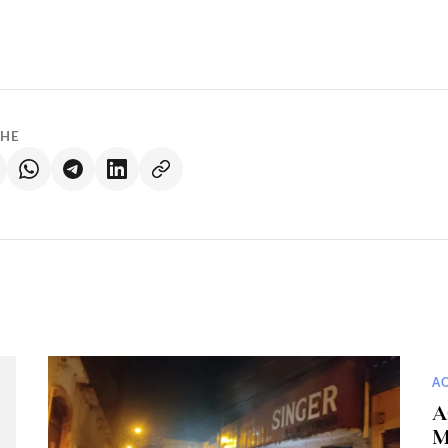
LHE
A
A
M