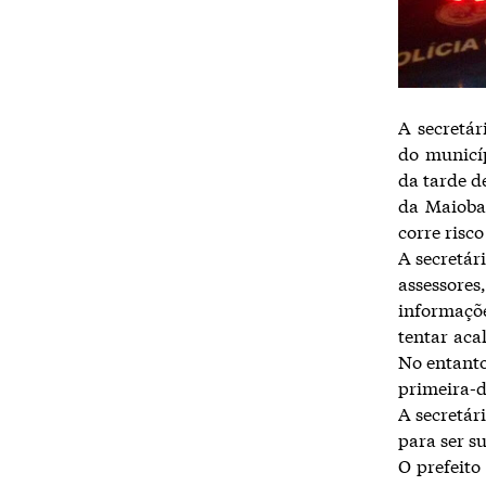
A secretá
do municíp
da tarde de
da Maioba 
corre risc
A secretár
assessore
informaçõe
tentar aca
No entanto
primeira-d
A secretár
para ser s
O prefeit