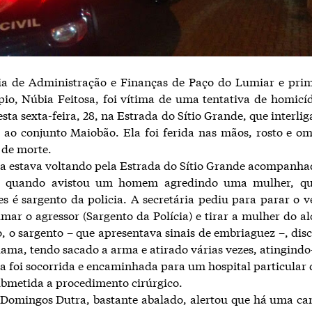
ria de Administração e Finanças de Paço do Lumiar e pri
io, Núbia Feitosa, foi vítima de uma tentativa de homicíd
sta sexta-feira, 28, na Estrada do Sítio Grande, que interli
ao conjunto Maiobão. Ela foi ferida nas mãos, rosto e o
o de morte.
ia estava voltando pela Estrada do Sítio Grande acompanha
s, quando avistou um homem agredindo uma mulher, q
s é sargento da policia. A secretária pediu para parar o ve
lmar o agressor (Sargento da Polícia) e tirar a mulher do al
, o sargento – que apresentava sinais de embriaguez –, dis
ama, tendo sacado a arma e atirado várias vezes, atingindo
ia foi socorrida e encaminhada para um hospital particular 
ubmetida a procedimento cirúrgico.
o Domingos Dutra, bastante abalado, alertou que há uma c