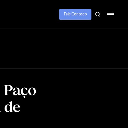
Fale Conosco
 Paço
a de