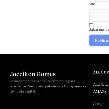
Site
Salvar meus 
ALEX C
Joceilton Gomes
Jornalismo independente feito por e para
Alex Cruz
brasileiros. Verificado pelo selo de transparência
de mídia digital.
AMAPA
Amapa