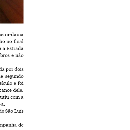
meira-dama
io no final
ga a Estrada
mbros e não
da por dois
ue segundo
ículo e foi
cance dele.
cutiu com a
-a.
de São Luís
ampanha de