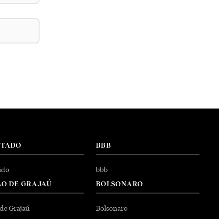
NTADO
BBB
ado
bbb
O DE GRAJAÚ
BOLSONARO
 de Grajaú
Bolsonaro