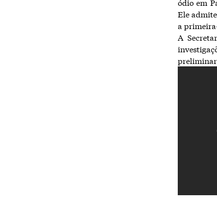
ódio em Pa
Ele admite
a primeira
A Secreta
investiga
preliminar