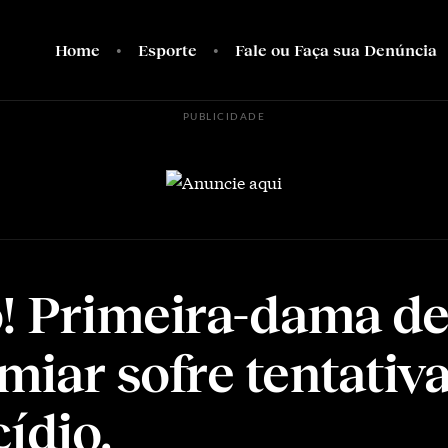
Home
Esporte
Fale ou Faça sua Denúncia
PUBLICIDADE
! Primeira-dama de
miar sofre tentativ
ídio.