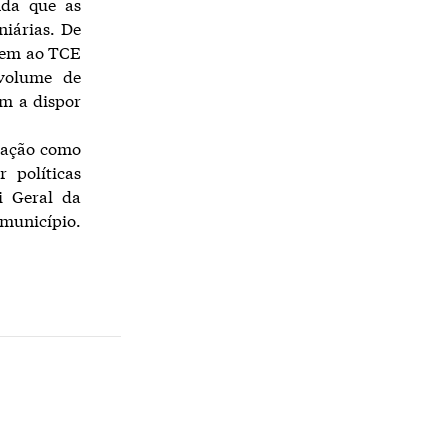
nda que as
iárias. De
item ao TCE
volume de
m a dispor
zação como
 políticas
i Geral da
 município.