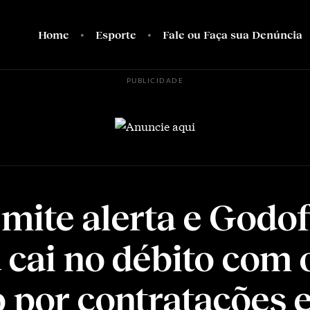
Home
Esporte
Fale ou Faça sua Denúncia
PUBLICIDADE
mite alerta e Godo
 cai no débito com 
 por contratações 