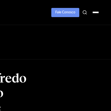
Fale Conosco
fredo
o
e