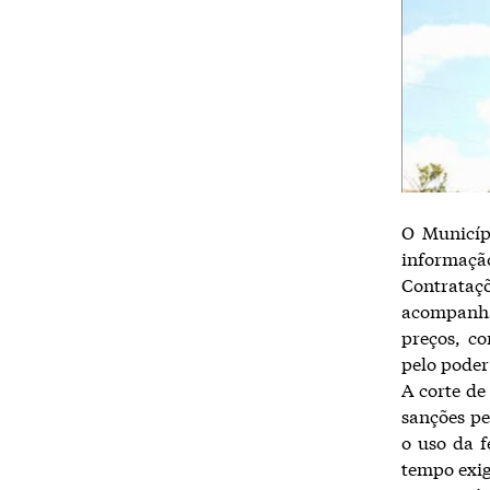
O Municíp
informaçã
Contrataç
acompanhar
preços, co
pelo poder
A corte de
sanções pe
o uso da 
tempo exig