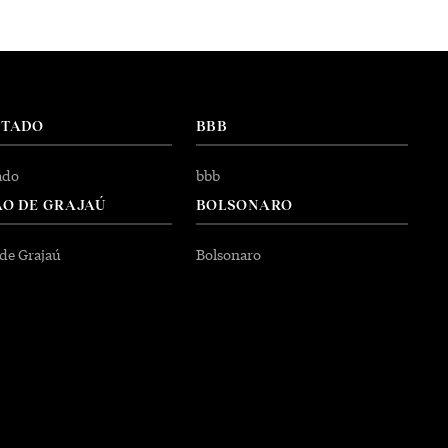
NTADO
BBB
ado
bbb
O DE GRAJAÚ
BOLSONARO
 de Grajaú
Bolsonaro