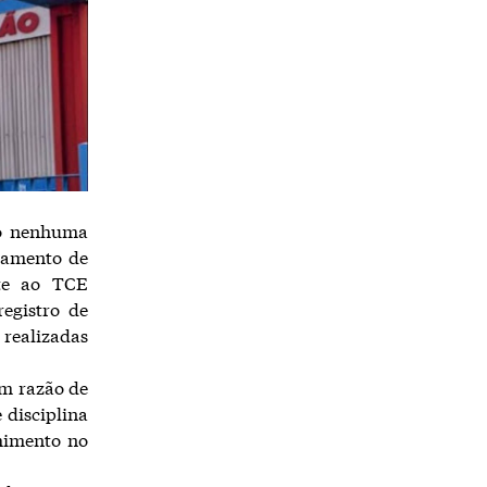
to nenhuma
hamento de
ite ao TCE
registro de
 realizadas
em razão de
 disciplina
himento no