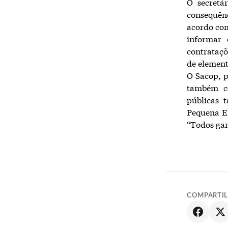
O secretá
consequên
acordo com
informar
contrataç
de element
O Sacop, 
também co
públicas 
Pequena Em
“Todos gan
COMPARTI