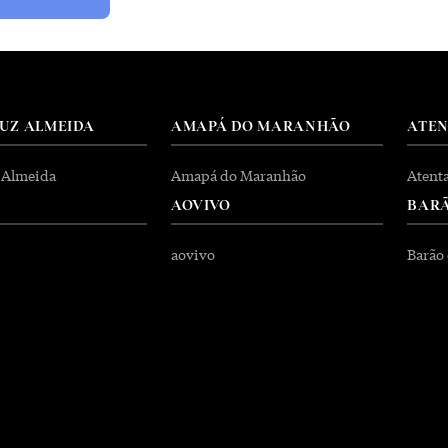
RUZ ALMEIDA
AMAPÁ DO MARANHÃO
ATE
 Almeida
Amapá do Maranhão
Atent
AOVIVO
BARÃ
aovivo
Barão