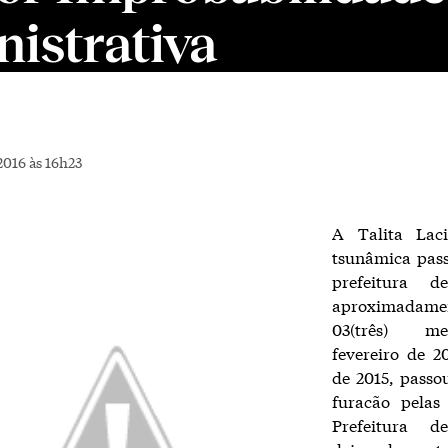
istrativa
2016 às 16h23
A Talita Lac
tsunâmica pas
prefeitura d
aproximadame
03(três) m
fevereiro de 2
de 2015, pass
furacão pelas
Prefeitura d