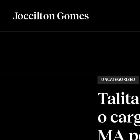
Joceilton Gomes
UNCATEGORIZED
Talit
o car
MA po