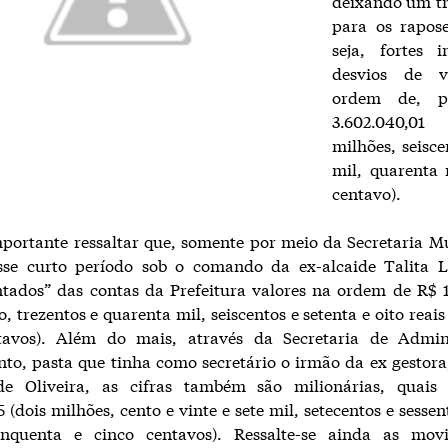
deixando um tr
para os rapose
seja, fortes i
desvios de v
ordem de, p
3.602.040,
milhões, seisce
mil, quarenta 
centavo).
e ressaltar que, somente por meio da Secretaria Mu
sse curto período sob o comando da ex-alcaide Talita L
ados” das contas da Prefeitura valores na ordem de R$ 1.
 trezentos e quarenta mil, seiscentos e setenta e oito reais
tavos). Além do mais, através da Secretaria de Admin
to, pasta que tinha como secretário o irmão da ex gestor
e Oliveira, as cifras também são milionárias, quais
5 (dois milhões, cento e vinte e sete mil, setecentos e sesse
inquenta e cinco centavos). Ressalte-se ainda as mov