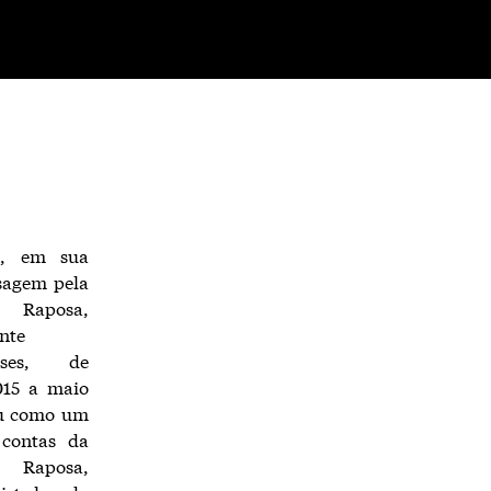
i, em sua
sagem pela
e Raposa,
nte
eses, de
015 a maio
ou como um
 contas da
e Raposa,