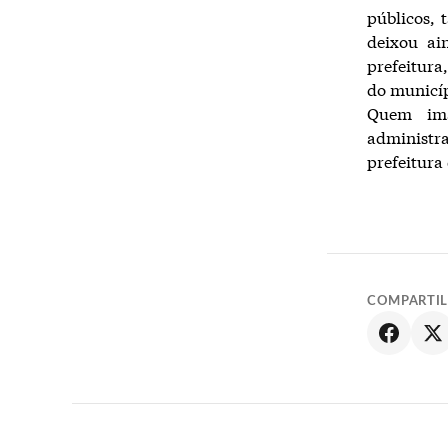
públicos, 
deixou ai
prefeitura
do municíp
Quem ima
administr
prefeitura
COMPARTI