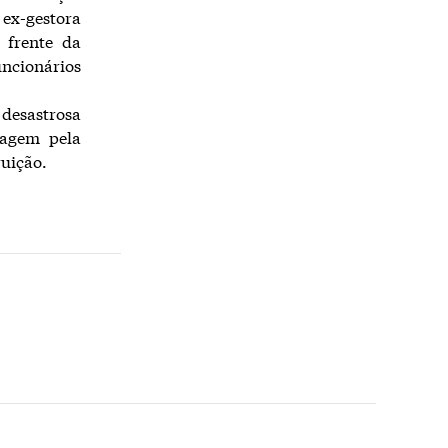
 ex-gestora
 frente da
uncionários
esastrosa
sagem pela
ruição.