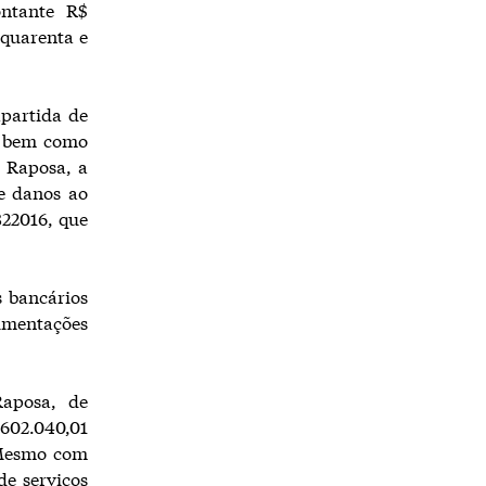
ontante R$
 quarenta e
partida de
, bem como
e Raposa, a
de danos ao
822016, que
s bancários
imentações
Raposa, de
.602.040,01
. Mesmo com
de serviços