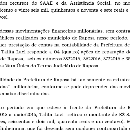
 dos recursos do SAAE e da Assistência Social, no m
 (cento e vinte seis mil, quinhentos e noventa e sete reais e
vos).
dessas movimentações financeiras milionárias, sem contra
públicos realizados no município de Raposa nesse período
er prestação de contas na contabilidade da Prefeitura d
 Talita Laci responde a 04 (quatro) ações de reparação 
de Raposa, sob os números 3522016, 3622016, 3722016 e 3
a Vara Única do Termo Judiciário de Raposa.
lidade da Prefeitura de Raposa há tão somente os extrato
radas” milionárias, conforme se pode depreender das mov
s abaixo discriminadas.
to período em que esteve à frente da Prefeitura de 
2015 a maio/2015, Talita Laci retirou o montante de R$ 3
ões, seiscentos e dois mil, quarenta reais e um centavo)
dinheirama, que foi desviada sem qualquer contrapartida 