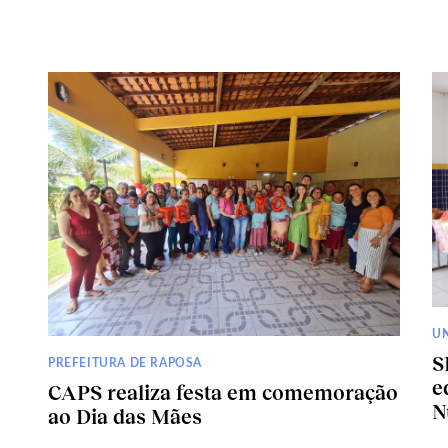
U
S
PREFEITURA DE RAPOSA
e
CAPS realiza festa em comemoração
N
ao Dia das Mães