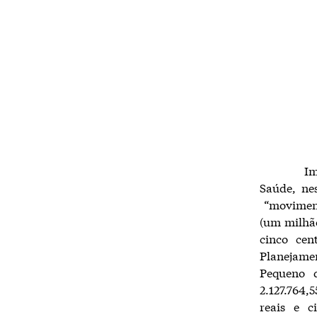
Important
Saúde, ne
“moviment
(um milhão,
cinco cen
Planejamen
Pequeno d
2.127.764,5
reais e c