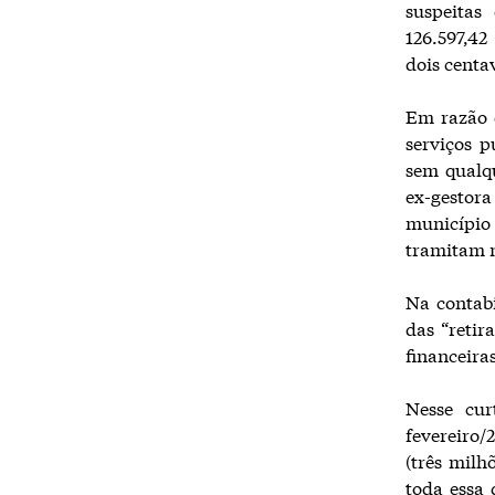
suspeitas
126.597,42
dois centa
Em razão 
serviços 
sem qualqu
ex-gestora
município 
tramitam n
Na contabi
das “reti
financeira
Nesse cur
fevereiro/
(três milh
toda essa 