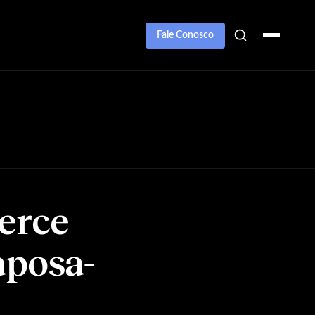
Fale Conosco
xerce
aposa-