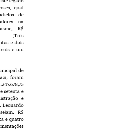
iste legado
nses, qual
ndícios de
alores na
asme, R$
01 (Três
ntos e dois
reais e um
nicipal de
aci, foram
347.678,75
 e setenta e
istração e
a, Leonardo
 sejam, R$
nta e quatro
imentações