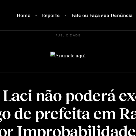
Home
Esporte
Fale ou Faça sua Denúncia
PUBLICIDADE
a Laci não poderá e
go de prefeita em R
r Improbabilidade