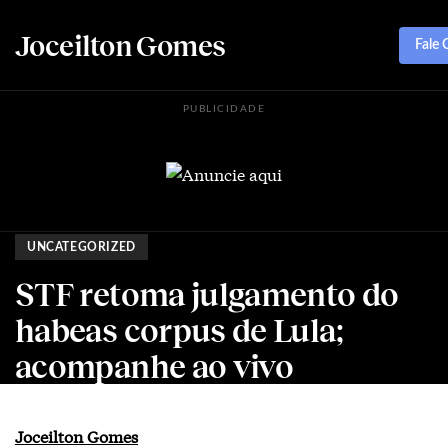
Joceilton Gomes
Fale
PUBLICIDADE
UNCATEGORIZED
STF retoma julgamento do
habeas corpus de Lula;
acompanhe ao vivo
Joceilton Gomes