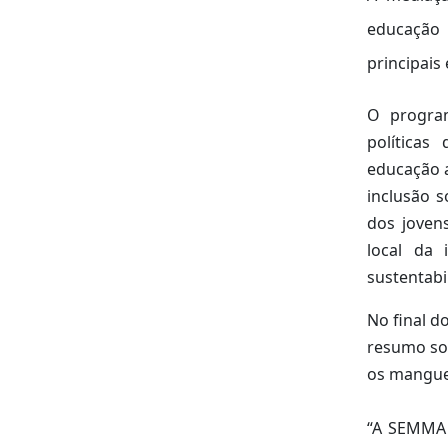
educação 
principai
O program
políticas
educação a
inclusão s
dos joven
local da
sustentabi
No final d
resumo sob
os manguez
“A SEMMA 