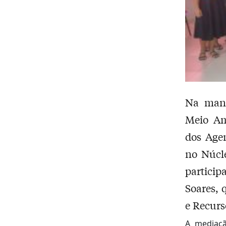
Na manh
Meio Am
dos Age
no Núcl
partici
Soares, 
e Recurs
A mediaçã