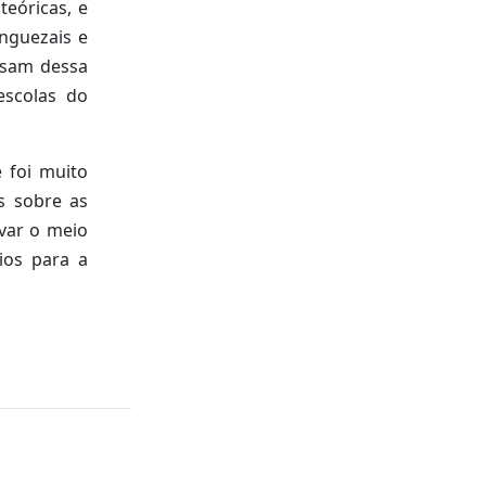
teóricas, e
nguezais e
cisam dessa
escolas do
 foi muito
s sobre as
var o meio
ios para a