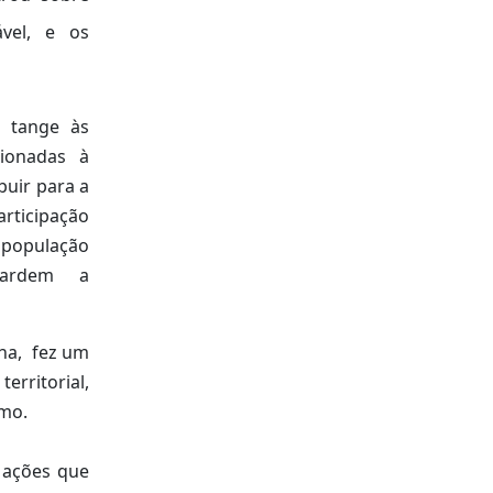
ável, e os
e tange às
cionadas à
buir para a
articipação
 população
guardem a
cha, fez um
erritorial,
smo.
 ações que