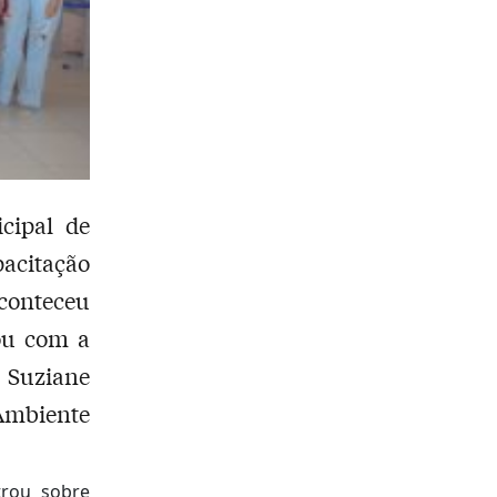
cipal de
acitação
conteceu
ou com a
 Suziane
 Ambiente
trou sobre