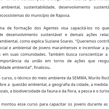
ambiental, sustentabilidade, desenvolvimento sustent
s ecossistemas do município de Raposa.
a de formação dos Agentes visa capacitá-los no qu
 de desenvolvimento sustentável e demais ações rela
mbiental, como explica Suziane Soares. “Queremos contri
ocial e ambiental de jovens maranhenses e incentivar a p
s em suas comunidades. Também busca conscientizar a
 importância da união em torno de ações que res
lidade ambiental”, finalizou.
o curso, o técnico do meio ambiente da SEMMA, Murilo Ro
re a questão ambiental, a geografia da cidade, a medida t
ais, a biodiversidade da fauna e da flora, a pesca e o turi
montou esse curso para capacitar os jovens durante as