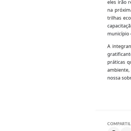
eles irão 
na próxim
trilhas ec
capacitaç
município
A integra
gratifica
práticas 
ambiente,
nossa sobr
COMPARTI