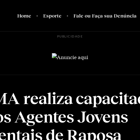
Home
Esporte
Fale ou Faça sua Denúncia
PUBLICIDADE
 realiza capacita
os Agentes Jovens
ntais de Raposa