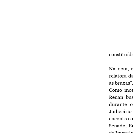
constituíd
Na nota, 
relatora d
às bruxas”
Como most
Renan bus
durante o
Judiciári
encontro 
Senado, Eu
de Investi