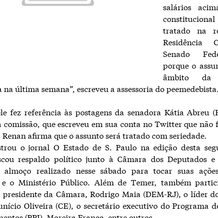
salários aci
constitucion
tratado na r
Residência O
Senado Fede
porque o assu
âmbito da 
a na última semana”, escreveu a assessoria do peemedebista
ele fez referência às postagens da senadora Kátia Abreu 
a comissão, que escreveu em sua conta no Twitter que não 
. Renan afirma que o assunto será tratado com seriedade.
rou o jornal O Estado de S. Paulo na edição desta segu
cou respaldo político junto à Câmara dos Deputados e
 almoço realizado nesse sábado para tocar suas açõe
o e o Ministério Público. Além de Temer, também parti
o presidente da Câmara, Rodrigo Maia (DEM-RJ), o líder 
nício Oliveira (CE), o secretário executivo do Programa d
mentos (PPI), Moreira Franco, entre outros.