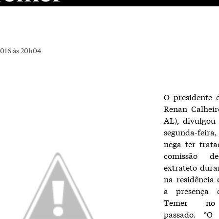
2016 às 20h04
O presidente 
Renan Calhei
AL), divulgou
segunda-feira,
nega ter trat
comissão de
extrateto dur
na residência 
a presença 
Temer no
passado. “O