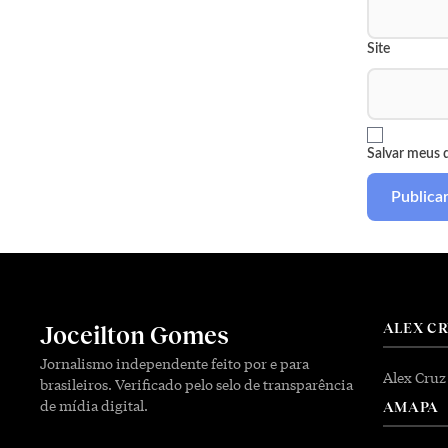
Site
Salvar meus 
ALEX C
Joceilton Gomes
Jornalismo independente feito por e para
Alex Cruz
brasileiros. Verificado pelo selo de transparência
de mídia digital.
AMAPA