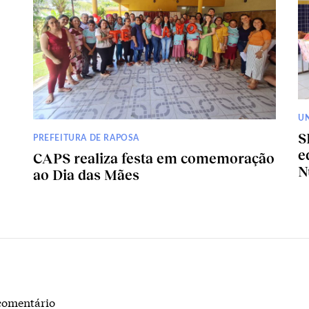
U
S
PREFEITURA DE RAPOSA
e
CAPS realiza festa em comemoração
N
ao Dia das Mães
comentário