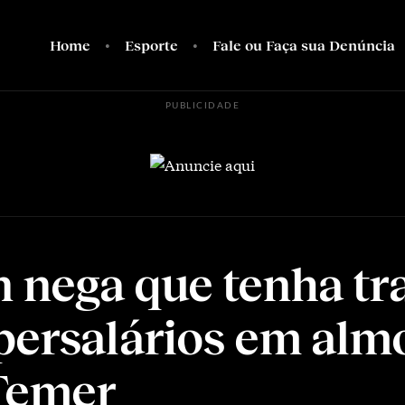
Home
Esporte
Fale ou Faça sua Denúncia
PUBLICIDADE
 nega que tenha tr
persalários em alm
Temer