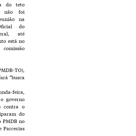
ma do teto
al não foi
eunião na
ficial do
ral, até
nto está no
comissão
.
(PMDB-TO),
fará “busca
nda-feira,
 o governo
s contra o
ciparam do
do PMDB no
e Parcerias