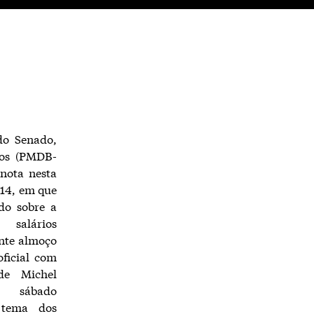
do Senado,
ros (PMDB-
 nota nesta
 14, em que
ado sobre a
 salários
ante almoço
oficial com
de Michel
 sábado
 tema dos