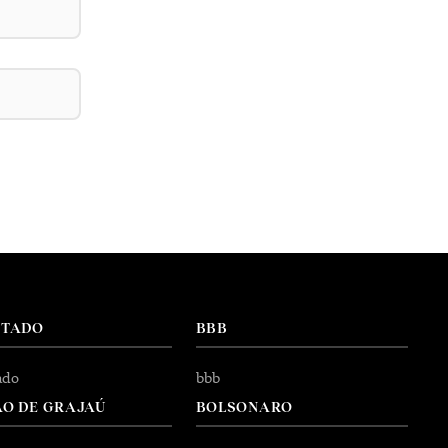
NTADO
BBB
ado
bbb
O DE GRAJAÚ
BOLSONARO