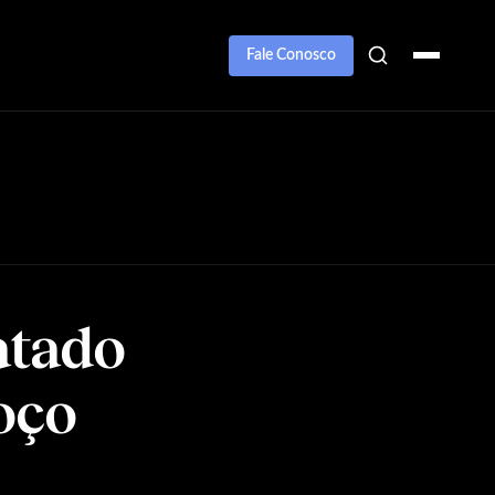
Fale Conosco
atado
oço