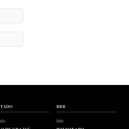
NTADO
BBB
ado
bbb