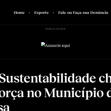
Home
Esporte
Fale ou Faça sua Denúncia
PUBLICIDADE
Sustentabilidade c
orça no Município 
sa