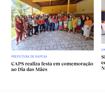
U
S
PREFEITURA DE RAPOSA
e
CAPS realiza festa em comemoração
N
ao Dia das Mães