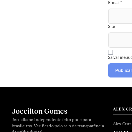
E-mail
*
Site
Salvar meus 
ALEX C
Joceilton Gomes
Jornalismo independente feito por e para
Alex Cruz
brasileiros. Verificado pelo selo de transparência
de mídia digital.