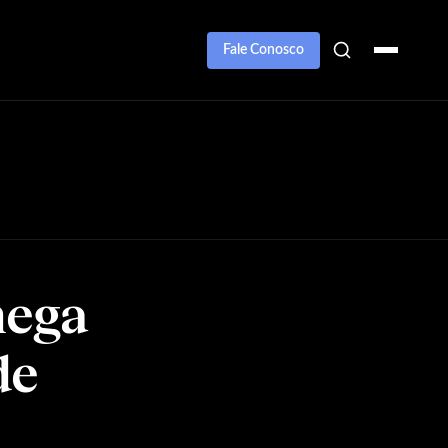
Fale Conosco
hega
de