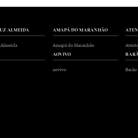
RUZ ALMEIDA
AMAPÁ DO MARANHÃO
ATE
 Almeida
Amapá do Maranhão
Atent
AOVIVO
BARÃ
aovivo
Barão