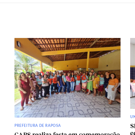
U
S
PREFEITURA DE RAPOSA
e
CAPS realiza festa em comemoração