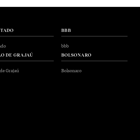
NTADO
BBB
ado
bbb
O DE GRAJAÚ
BOLSONARO
 de Grajaú
Bolsonaro