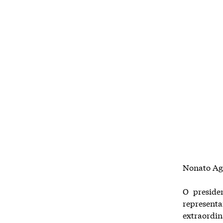
Nonato Agu
O preside
represen
extraordi