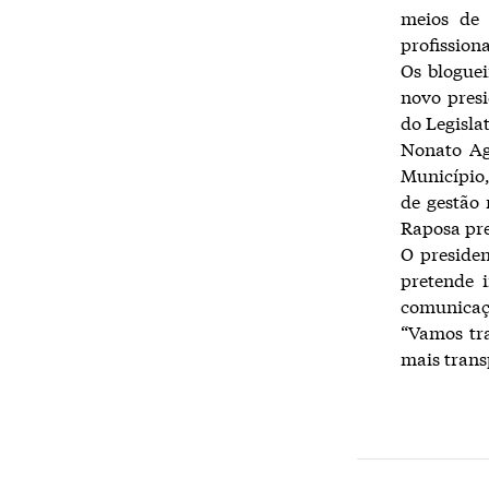
meios de 
profissiona
Os bloguei
novo presi
do Legislat
Nonato Agu
Município,
de gestão 
Raposa pre
O preside
pretende i
comunicaçã
“Vamos tr
mais trans