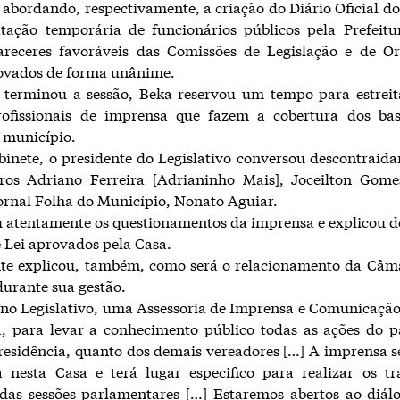
 abordando, respectivamente, a criação do Diário Oficial d
tação temporária de funcionários públicos pela Prefeitu
areceres favoráveis das Comissões de Legislação e de O
ovados de forma unânime.
 terminou a sessão, Beka reservou um tempo para estreita
ofissionais de imprensa que fazem a cobertura dos bas
o município.
inete, o presidente do Legislativo conversou descontrai
iros Adriano Ferreira [Adrianinho Mais], Joceilton Gom
jornal Folha do Município, Nonato Aguiar.
 atentamente os questionamentos da imprensa e explicou d
e Lei aprovados pela Casa.
nte explicou, também, como será o relacionamento da Câma
urante sua gestão.
no Legislativo, uma Assessoria de Imprensa e Comunicaçã
a, para levar a conhecimento público todas as ações do p
residência, quanto dos demais vereadores […] A imprensa 
 nesta Casa e terá lugar especifico para realizar os tr
 das sessões parlamentares […] Estaremos abertos ao diál