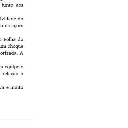
 junto aos
tividade do
ar as ações
 o Folha do
o um choque
lorizada. A
a equipe e
m relação à
va e muito