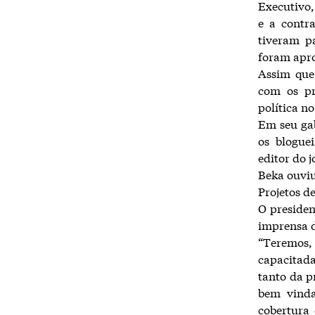
Executivo,
e a contra
tiveram p
foram apr
Assim que
com os pr
política n
Em seu gab
os blogue
editor do 
Beka ouviu
Projetos d
O preside
imprensa d
“Teremos, 
capacitad
tanto da p
bem vinda
cobertura