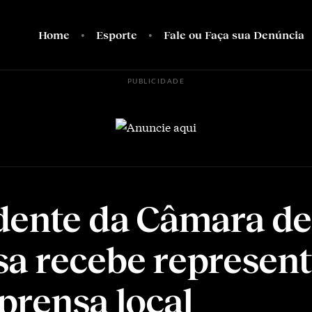
Home
Esporte
Fale ou Faça sua Denúncia
PUBLICIDADE
dente da Câmara de
a recebe represent
prensa local