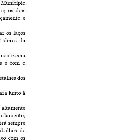
o Município
ra; os dois
rçamento e
r os laços
tidores da
damente com
es e com o
etalhes dos
ra junto à
o altamente
arlamento,
será sempre
abalhos de
ogo com os