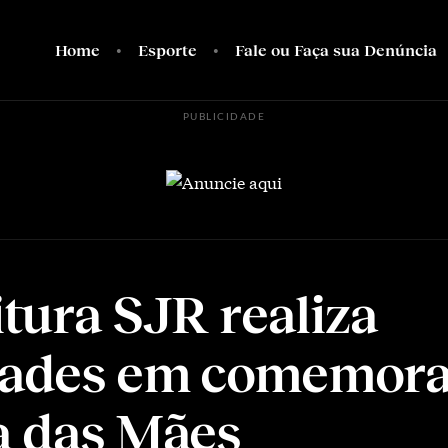
Home
Esporte
Fale ou Faça sua Denúncia
PUBLICIDADE
itura SJR realiza
dades em comemor
a das Mães