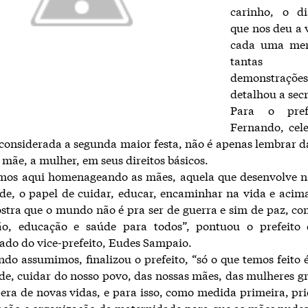
carinho, o d
que nos deu a v
cada uma mer
tantas 
demonstrações
detalhou a sec
Para o pref
Fernando, cel
considerada a segunda maior festa, não é apenas lembrar d
a mãe, a mulher, em seus direitos básicos.
amos aqui homenageando as mães, aquela que desenvolve na
de, o papel de cuidar, educar, encaminhar na vida e acim
stra que o mundo não é pra ser de guerra e sim de paz, co
ão, educação e saúde para todos”, pontuou o prefeito 
do do vice-prefeito, Eudes Sampaio.
do assumimos, finalizou o prefeito, “só o que temos feito 
de, cuidar do nosso povo, das nossas mães, das mulheres g
pera de novas vidas, e para isso, como medida primeira, pr
ação e organização da maternidade para que as mães pude