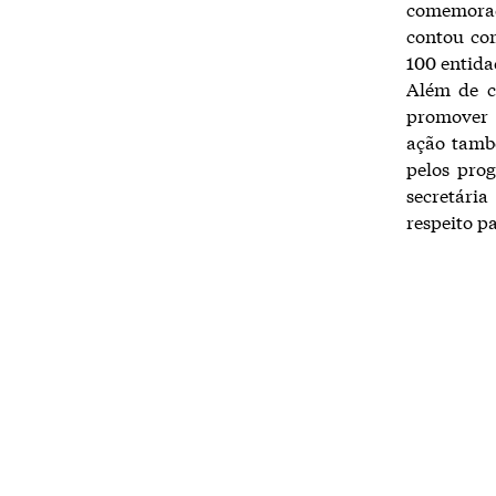
comemoraç
contou co
100 entida
Além de c
promover a
ação tamb
pelos prog
secretári
respeito p