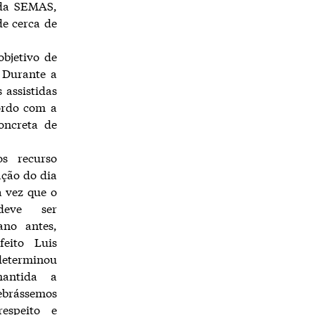
 da SEMAS,
e cerca de
bjetivo de
. Durante a
assistidas
cordo com a
oncreta de
s recurso
ação do dia
 vez que o
deve ser
ano antes,
eito Luis
eterminou
antida a
lebrássemos
espeito e