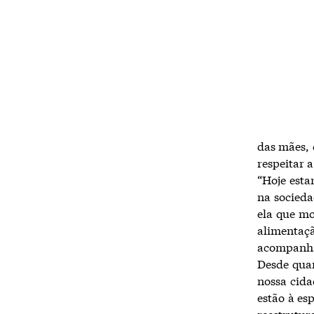
das mães, 
respeitar 
“Hoje est
na socieda
ela que mo
alimentaç
acompanha
Desde quan
nossa cida
estão à es
reestrutur