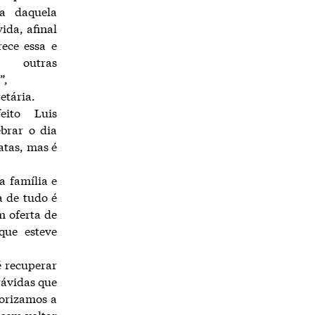
ia daquela
ida, afinal
ece essa e
outras
”,
retária.
eito Luis
ebrar o dia
atas, mas é
 família e
a de tudo é
m oferta de
que esteve
é recuperar
rávidas que
iorizamos a
ssem voltar