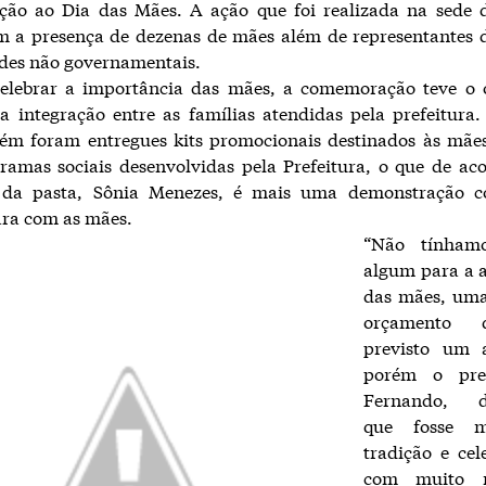
ão ao Dia das Mães. A ação que foi realizada na sede
m a presença de dezenas de mães além de representantes d
des não governamentais.
elebrar a importância das mães, a comemoração teve o o
 integração entre as famílias atendidas pela prefeitura
ém foram entregues kits promocionais destinados às mães 
ramas sociais desenvolvidas pela Prefeitura, o que de a
a da pasta, Sônia Menezes, é mais uma demonstração c
ara com as mães.
“Não tínhamo
algum para a 
das mães, uma
orçamento 
previsto um 
porém o pref
Fernando, d
que fosse m
tradição e ce
com muito r