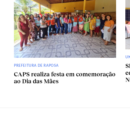
U
S
PREFEITURA DE RAPOSA
e
CAPS realiza festa em comemoração
N
ao Dia das Mães