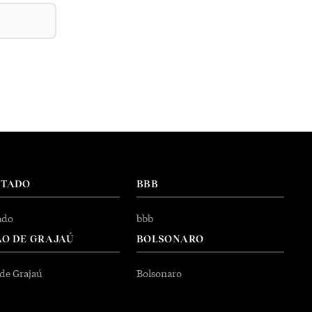
NTADO
BBB
ado
bbb
O DE GRAJAÚ
BOLSONARO
 de Grajaú
Bolsonaro