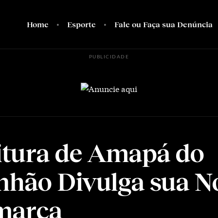
Home
Esporte
Fale ou Faça sua Denúncia
PUBLICIDADE
itura de Amapá do
hão Divulga sua N
marca