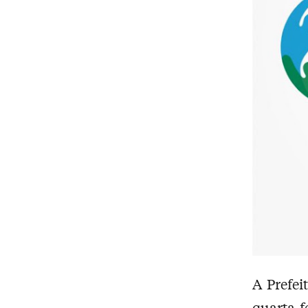
A Prefe
quarta-f