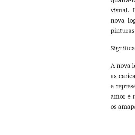
visual.
nova lo
pinturas
Signific
A nova l
as cari
e repre
amor e 
os amap