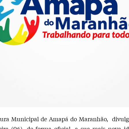
itura Municipal de Amapá do Maranhão, divulg
eira (06), de forma oficial, a sua mais nova i