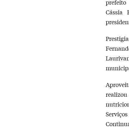
prefeit
Cássia 
presiden
Prestig
Fernand
Lauriva
municipa
Aproveit
realizou
nutricio
Serviço
Contin