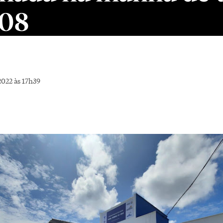
 08
022 às 17h39