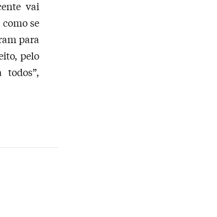
ente vai
, como se
aram para
ito, pelo
 todos”,