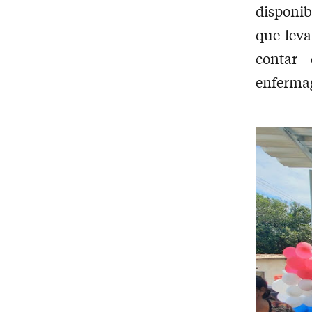
disponi
que lev
contar 
enfermag