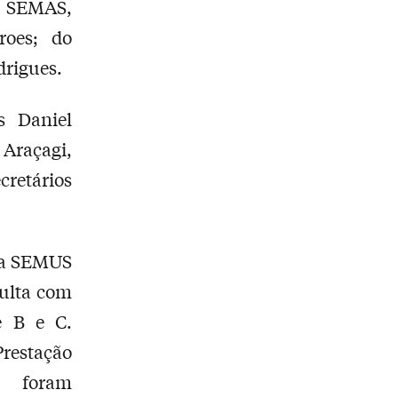
a SEMAS,
roes; do
drigues.
s Daniel
Araçagi,
retários
, a SEMUS
sulta com
te B e C.
restação
o foram