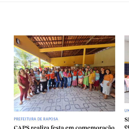
U
S
PREFEITURA DE RAPOSA
e
CAPS realiza festa em comemoração