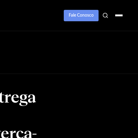
Fale Conosco
trega
erça-