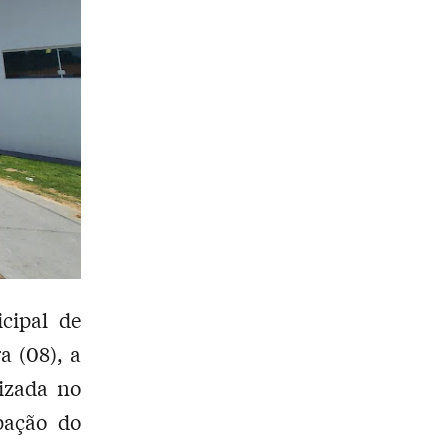
cipal de
a (08), a
izada no
pação do