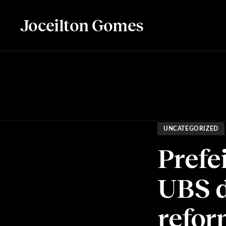
Joceilton Gomes
UNCATEGORIZED
Prefe
UBS d
refor