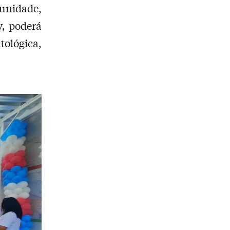
unidade,
, poderá
ológica,