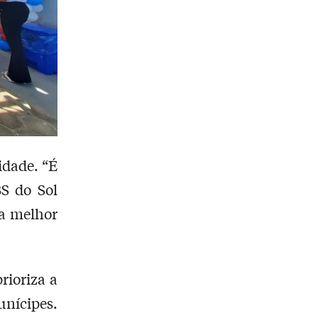
idade. “É
S do Sol
da melhor
rioriza a
nícipes.