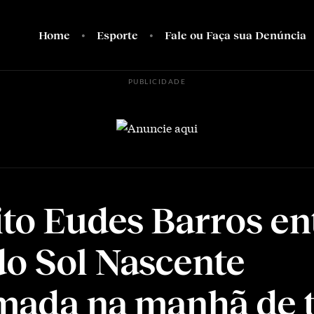
Home
Esporte
Fale ou Faça sua Denúncia
PUBLICIDADE
ito Eudes Barros en
o Sol Nascente
mada na manhã de t