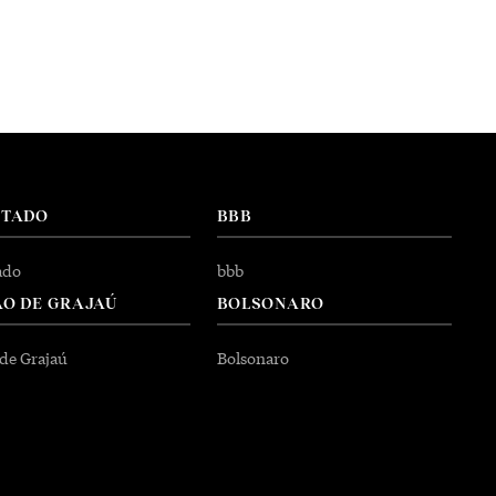
NTADO
BBB
ado
bbb
O DE GRAJAÚ
BOLSONARO
 de Grajaú
Bolsonaro