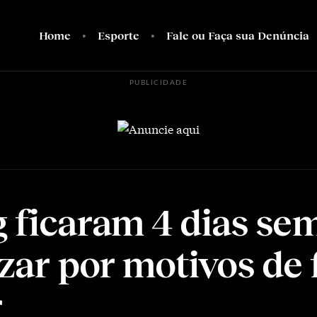
Home
Esporte
Fale ou Faça sua Denúncia
PUBLICIDADE
g ficaram 4 dias se
izar por motivos de 
r