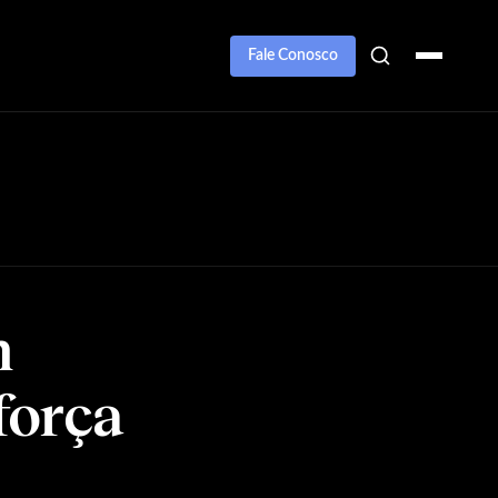
Fale Conosco
m
força