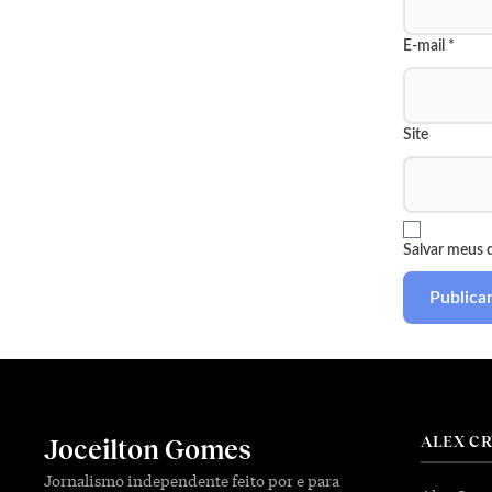
E-mail
*
Site
Salvar meus 
ALEX C
Joceilton Gomes
Jornalismo independente feito por e para