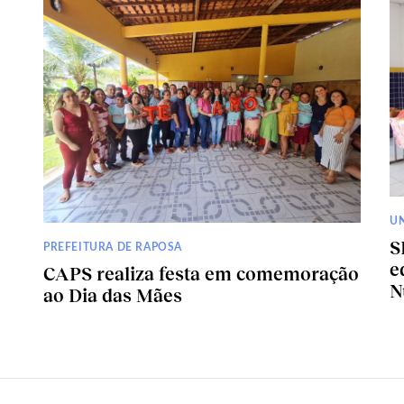
U
S
PREFEITURA DE RAPOSA
e
CAPS realiza festa em comemoração
N
ao Dia das Mães