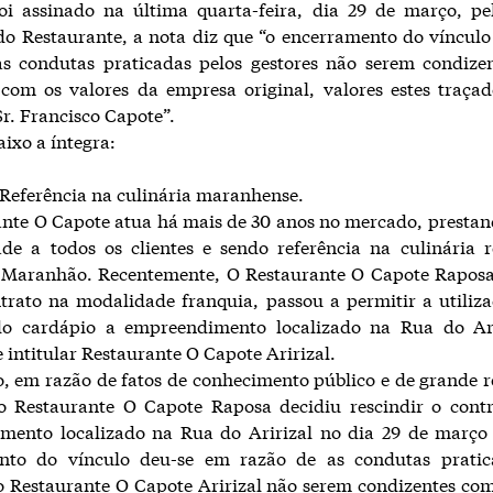
oi assinado na última quarta-feira, dia 29 de março, pel
o Restaurante, a nota diz que “o encerramento do víncul
as condutas praticadas pelos gestores não serem condize
e com os valores da empresa original, valores estes traça
r. Francisco Capote”.
aixo a íntegra:
Referência na culinária maranhense.
nte O Capote atua há mais de 30 anos no mercado, prestan
de a todos os clientes e sendo referência na culinária 
 Maranhão. Recentemente, O Restaurante O Capote Raposa
rato na modalidade franquia, passou a permitir a utiliz
o cardápio a empreendimento localizado na Rua do Ari
e intitular Restaurante O Capote Aririzal.
, em razão de fatos de conhecimento público e de grande 
 o Restaurante O Capote Raposa decidiu rescindir o cont
mento localizado na Rua do Aririzal no dia 29 de março 
nto do vínculo deu-se em razão de as condutas pratic
o Restaurante O Capote Aririzal não serem condizentes com 