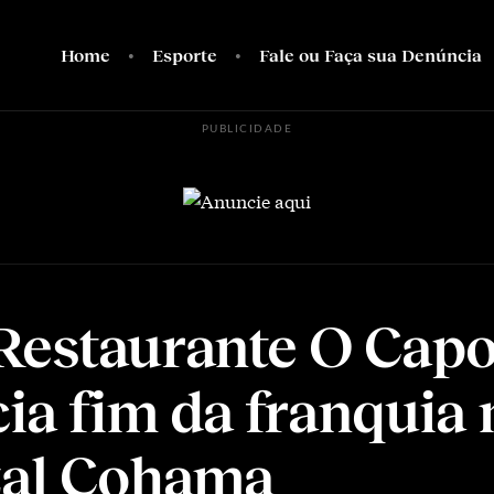
Home
Esporte
Fale ou Faça sua Denúncia
PUBLICIDADE
Restaurante O Capo
ia fim da franquia 
zal Cohama