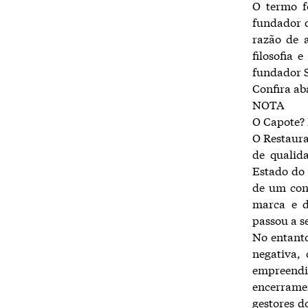
O termo f
fundador d
razão de 
filosofia 
fundador S
Confira ab
NOTA
O Capote? 
O Restaura
de qualida
Estado do
de um cont
marca e d
passou a s
No entanto
negativa,
empreendi
encerrame
gestores d