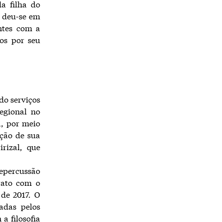
a filha do
o deu-se em
ntes com a
dos por seu
do serviços
regional no
, por meio
ação de sua
rizal, que
repercussão
rato com o
de 2017. O
adas pelos
a filosofia