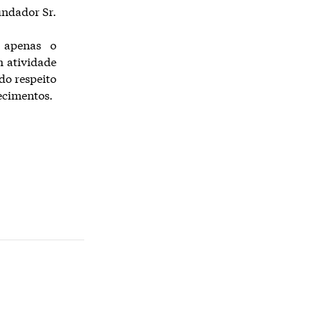
undador Sr.
, apenas o
m atividade
do respeito
ecimentos.