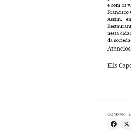
e com os v
Francisco 
Assim, em
Restaurant
nesta cida
da socieda
Atencio
Elis Cap
COMPARTI