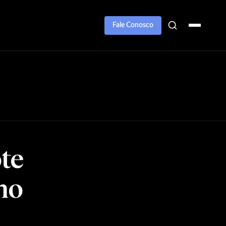
Fale Conosco
te
no