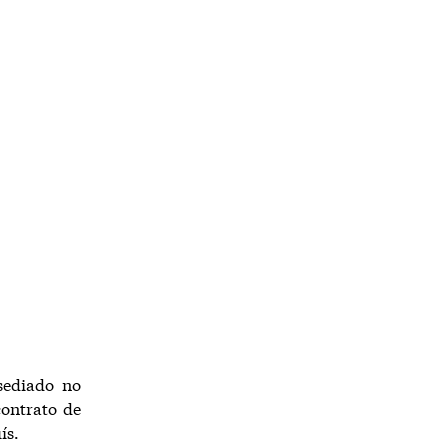
sediado no
contrato de
ís.