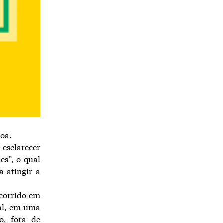
soa.
 esclarecer
es”, o qual
 atingir a
ocorrido em
al, em uma
o, fora de