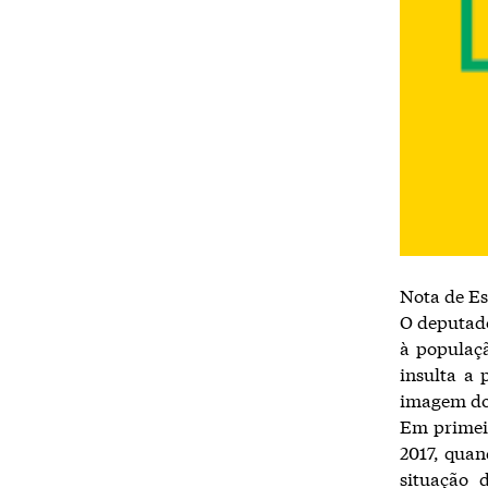
Nota de Es
O deputado
à populaçã
insulta a
imagem do
Em primeir
2017, qua
situação 