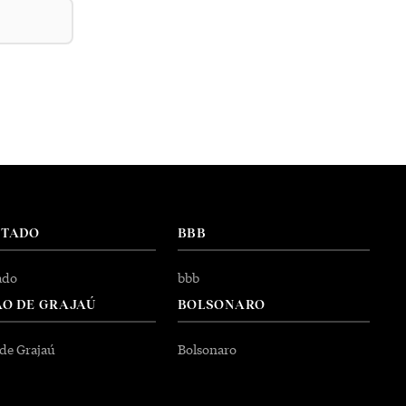
NTADO
BBB
ado
bbb
O DE GRAJAÚ
BOLSONARO
 de Grajaú
Bolsonaro