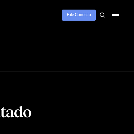
Fale Conosco
–
utado