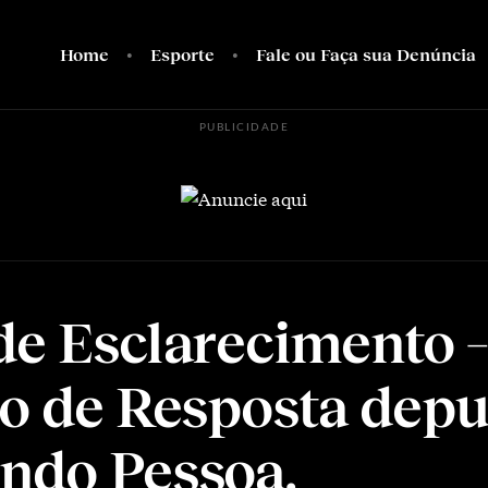
Home
Esporte
Fale ou Faça sua Denúncia
PUBLICIDADE
de Esclarecimento 
to de Resposta dep
ndo Pessoa.