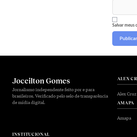
Salvar meus 
ALEX C
Joceilton Gomes
Jornalismo independente feito por e para
Alex Cruz
brasileiros. Verificado pelo selo de transparência
de mídia digital.
AMAPA
Amapa
INSTITUCIONAL