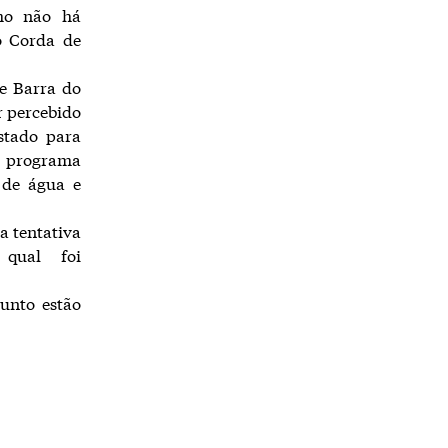
mo não há
o Corda de
e Barra do
r percebido
stado para
a, programa
 de água e
a tentativa
 qual foi
unto estão