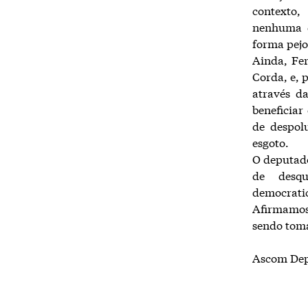
contexto
nenhuma d
forma pejo
Ainda, Fe
Corda, e, 
através d
beneficiar
de despol
esgoto.
O deputado
de desqu
democrati
Afirmamos
sendo tom
Ascom Dep