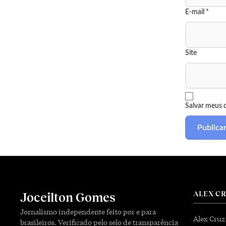
E-mail
*
Site
Salvar meus 
ALEX C
Joceilton Gomes
Jornalismo independente feito por e para
Alex Cruz
brasileiros. Verificado pelo selo de transparência