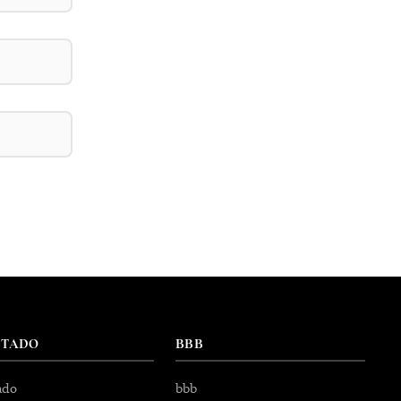
NTADO
BBB
ado
bbb