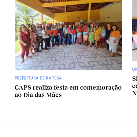
U
S
PREFEITURA DE RAPOSA
e
CAPS realiza festa em comemoração
N
ao Dia das Mães