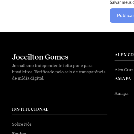
Salvar meus 
ALEX C
Joceilton Gomes
Jornalismo independente feito por e para
Alex Cruz
brasileiros. Verificado pelo selo de transparência
de mídia digital.
AMAPA
Amapa
INSTITUCIONAL
Sobre Nós
Equipe