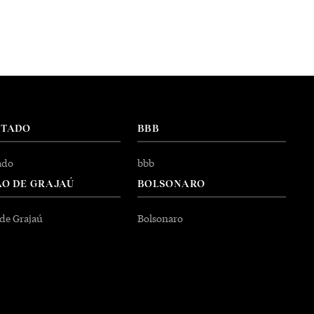
NTADO
BBB
ado
bbb
O DE GRAJAÚ
BOLSONARO
 de Grajaú
Bolsonaro