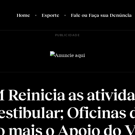
Home
Esporte
Fale ou Faça sua Denúncia
PUBLICIDADE
Reinicia as ativid
estibular; Oficinas 
o mais o Apoio do V