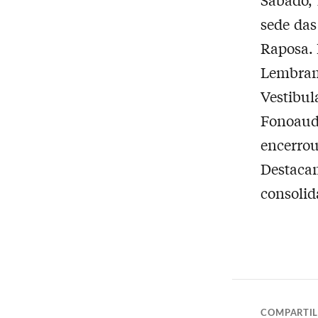
sede das
Raposa. 
Lembram
Vestibu
Fonoaud
encerrou
Destaca
consolid
COMPARTI