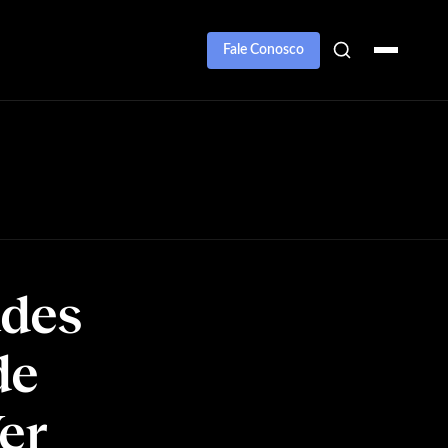
Fale Conosco
ades
de
er