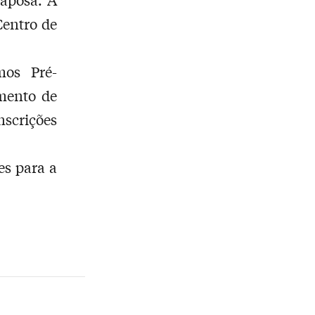
Centro de
mos Pré-
mento de
scrições
s para a