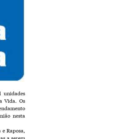
l unidades
a Vida. Os
rrendamento
União nesta
 e Raposa,
sas a serem