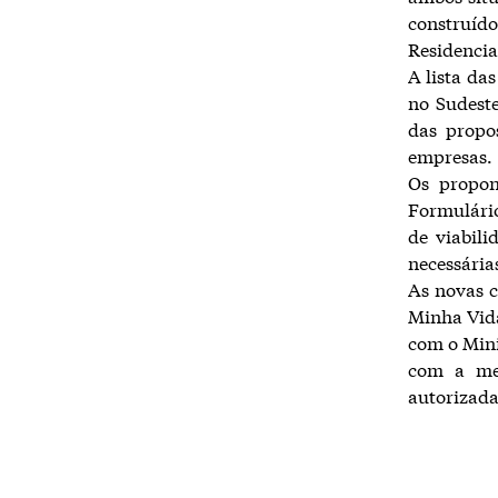
construíd
Residencial
A lista da
no Sudest
das propo
empresas.
Os propon
Formulário
de viabil
necessária
As novas 
Minha Vida
com o Mini
com a met
autorizada