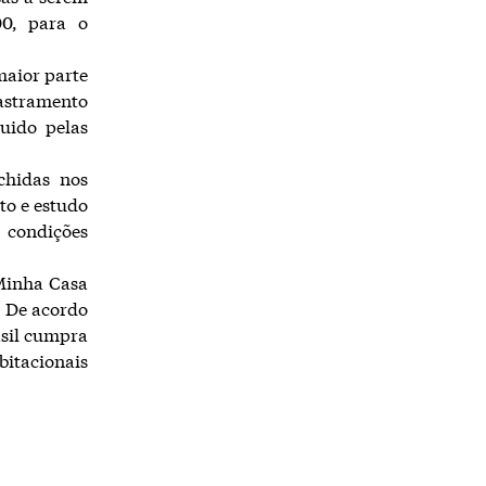
00, para o
maior parte
astramento
uido pelas
chidas nos
to e estudo
 condições
Minha Casa
. De acordo
asil cumpra
itacionais