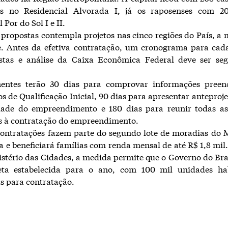
os no Residencial Alvorada I, já os raposenses com 2
 Por do Sol I e II.
s propostas contempla projetos nas cinco regiões do País, a 
e. Antes da efetiva contratação, um cronograma para cad
stas e análise da Caixa Econômica Federal deve ser seg
entes terão 30 dias para comprovar informações preen
s de Qualificação Inicial, 90 dias para apresentar anteproje
idade do empreendimento e 180 dias para reunir todas as
s à contratação do empreendimento.
contratações fazem parte do segundo lote de moradias do 
 e beneficiará famílias com renda mensal de até R$ 1,8 mil
stério das Cidades, a medida permite que o Governo do Br
a estabelecida para o ano, com 100 mil unidades hab
s para contratação.