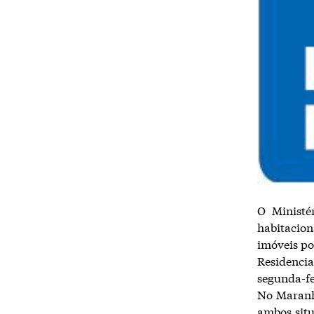
O Ministé
habitacio
imóveis po
Residencia
segunda-fei
No Maranh
ambos situ