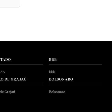
NTADO
BBB
ado
bbb
O DE GRAJAÚ
BOLSONARO
 de Grajaú
Bolsonaro