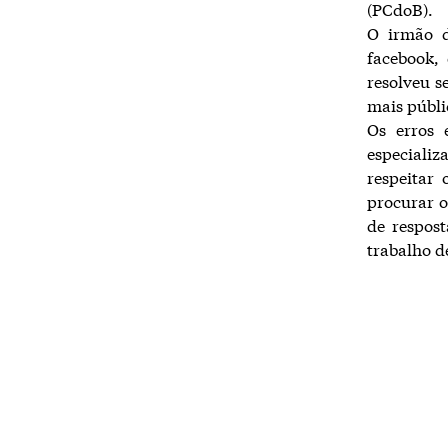
(PCdoB).
O irmão d
facebook,
resolveu s
mais públi
Os erros 
especializ
respeitar 
procurar o
de respos
trabalho d