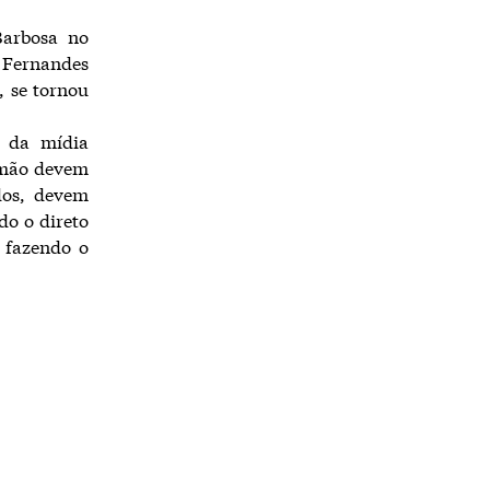
Barbosa no
 Fernandes
, se tornou
s da mídia
irmão devem
ados, devem
do o direto
 fazendo o