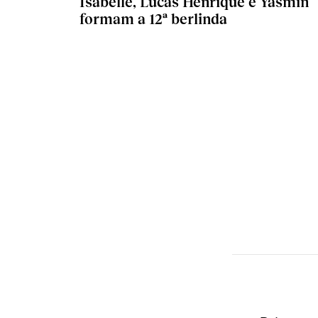
Isabelle, Lucas Henrique e Yasmin
formam a 12ª berlinda