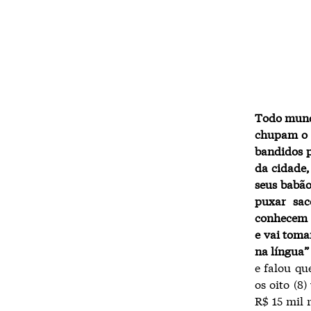
Todo mundo
chupam o 
bandidos p
da cidade,
seus babão
puxar sa
conhecem a
e vai toma
na língua”
e falou qu
os oito (8
R$ 15 mil 