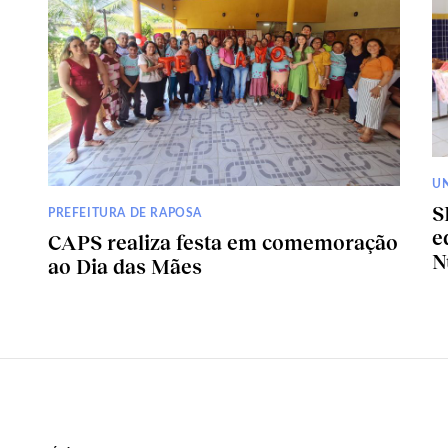
U
S
PREFEITURA DE RAPOSA
e
CAPS realiza festa em comemoração
N
ao Dia das Mães