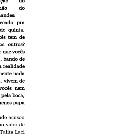
ação do
rmão do
nandes:
ecado pra
de quinta,
cês tem de
os outros?
e que vocês
, bando de
a realidade
amente nada
s, vivem de
vocês nem
 pela boca,
 menos papa
ando acusou
no valor de
Talita Laci