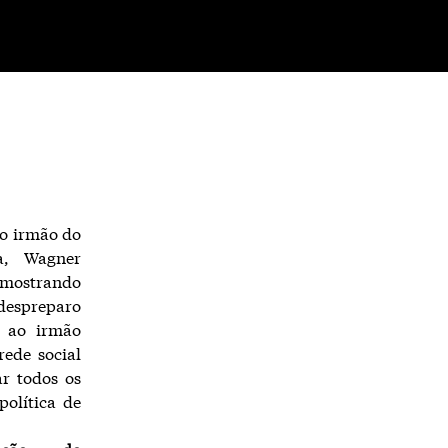
o irmão do
a, Wagner
mostrando
despreparo
s ao irmão
rede social
ar todos os
política de