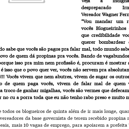
Veja a indign
despreparado I
Vereador Wagner Fer
“Vou mandar um r
vocês Blogueirinhos 
que credibilidade vo
querer bombardear 
 sabe que vocês são pagos pra falar mal, todo mundo sab
ovo de quem dá propinas pra vocês. Bando de vagabundos
orque isso pra mim nem profissão é, procuram é mostrar 
 é isso que o povo quer ver, vocês não servem pra absolut
!!! Vocês vivem que nem abutres, vivem de sugar os outro
co de quem paga vocês, vivem de falar mal de quem 
 troco de ganhar migalhas, vocês são vermes que defecam
r no cu a porra toda que eu não tenho rabo preso e muito
e todos os blogueiros de quinta além de ir mais longe, qu
) vereadores da base governista de terem recebido propina 
reais, mais 10 vagas de emprego, para apoiarem a prefeita 