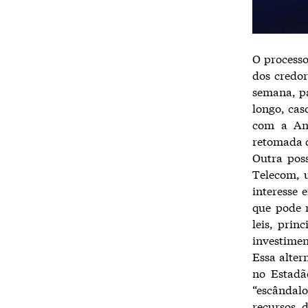
O processo
dos credor
semana, pa
longo, cas
com a Ana
retomada 
Outra pos
Telecom, 
interesse 
que pode 
leis, pri
investime
Essa alter
no Estadã
“escândal
recursos 