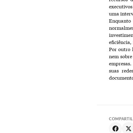
executivos
uma inter
Enquanto
normalmen
investimen
eficiência
Por outro 
nem sobre 
empresas. 
suas rede
documento
COMPARTI