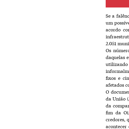
Se a falên
um possíve
acordo co
infraestr
2.051 munic
Os número
daquelas e
utilizand
informalme
fixos e c
afetados c
O document
da União (
da companh
fim da Oi
credores, 
acontecer