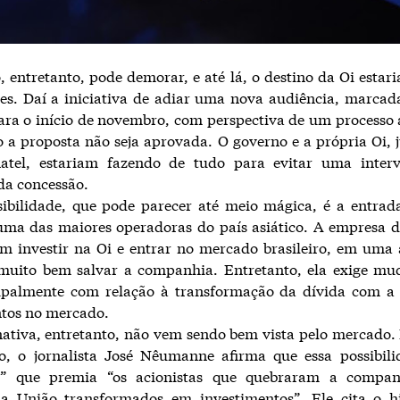
, entretanto, pode demorar, e até lá, o destino da Oi estar
es. Daí a iniciativa de adiar uma nova audiência, marcad
ra o início de novembro, com perspectiva de um processo
o a proposta não seja aprovada. O governo e a própria Oi,
tel, estariam fazendo de tudo para evitar uma inter
da concessão.
sibilidade, que pode parecer até meio mágica, é a entrad
uma das maiores operadoras do país asiático. A empresa 
em investir na Oi e entrar no mercado brasileiro, em uma 
muito bem salvar a companhia. Entretanto, ela exige mu
ncipalmente com relação à transformação da dívida com a
ntos no mercado.
nativa, entretanto, não vem sendo bem vista pelo mercado
o, o jornalista José Nêumanne afirma que essa possibil
o” que premia “os acionistas que quebraram a compa
da União transformados em investimentos”. Ele cita o hi