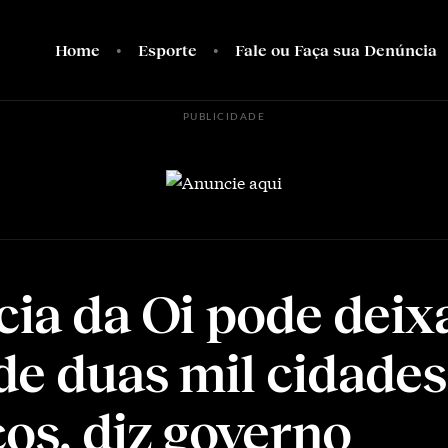
Home
Esporte
Fale ou Faça sua Denúncia
PUBLICIDADE
cia da Oi pode deix
de duas mil cidade
ços, diz governo