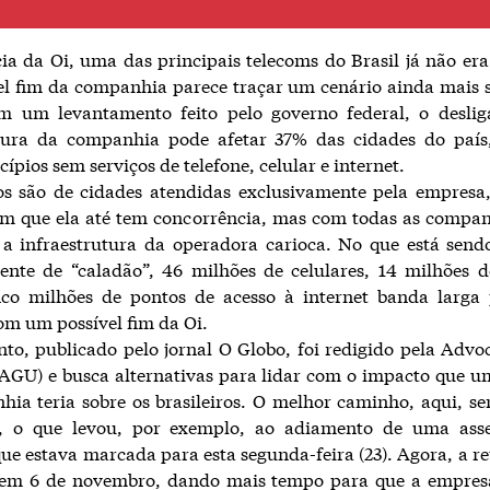
cia da Oi, uma das principais telecoms do Brasil já não era 
l fim da companhia parece traçar um cenário ainda mais s
m um levantamento feito pelo governo federal, o desli
utura da companhia pode afetar 37% das cidades do país
ípios sem serviços de telefone, celular e internet.
s são de cidades atendidas exclusivamente pela empresa,
m que ela até tem concorrência, mas com todas as compan
o a infraestrutura da operadora carioca. No que está sen
nte de “caladão”, 46 milhões de celulares, 14 milhões d
inco milhões de pontos de acesso à internet banda larga
om um possível fim da Oi.
o, publicado pelo jornal O Globo, foi redigido pela Advo
AGU) e busca alternativas para lidar com o impacto que u
ia teria sobre os brasileiros. O melhor caminho, aqui, ser
, o que levou, por exemplo, ao adiamento de uma ass
que estava marcada para esta segunda-feira (23). Agora, a r
 em 6 de novembro, dando mais tempo para que a empres