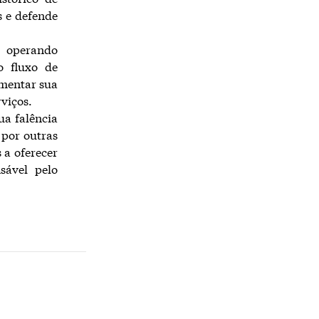
s e defende
 operando
o fluxo de
umentar sua
rviços.
ua falência
 por outras
 a oferecer
sável pelo