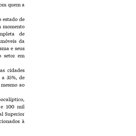
 com quem a
o estado de
um momento
mpleta de
imóveis da
esma e seus
o setor em
as cidades
 a 35%, de
é mesmo ao
ocalíptico,
 e 100 mil
al Superior
acionados à