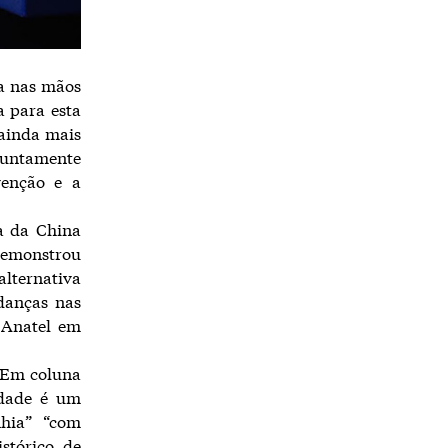
ia nas mãos
a para esta
 ainda mais
 juntamente
venção e a
a da China
demonstrou
alternativa
danças nas
 Anatel em
. Em coluna
idade é um
nhia” “com
stórico de