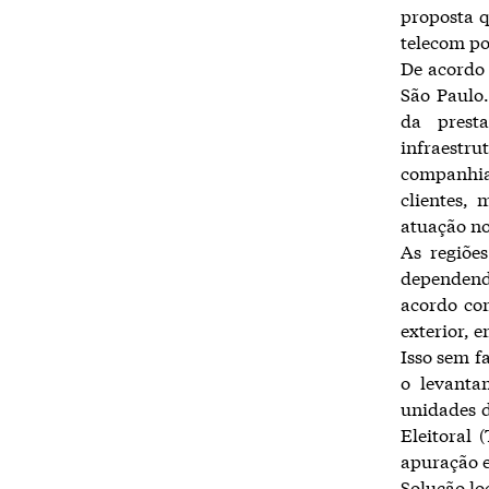
proposta q
telecom po
De acordo 
São Paulo
da prest
infraestr
companhia 
clientes,
atuação no
As regiõe
dependend
acordo co
exterior, 
Isso sem f
o levanta
unidades d
Eleitoral 
apuração e
Solução lo