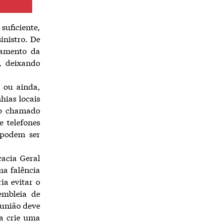
suficiente,
inistro. De
gamento da
, deixando
 ou ainda,
hias locais
do chamado
e telefones
 podem ser
cacia Geral
ma falência
ia evitar o
embleia de
eunião deve
a crie uma