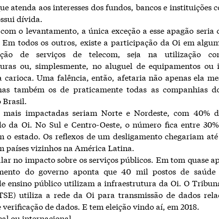
ue atenda aos interesses dos fundos, bancos e instituições
ssui dívida.
com o levantamento, a única exceção a esse apagão seria 
. Em todos os outros, existe a participação da Oi em alg
ação de serviços de telecom, seja na utilização co
uturas ou, simplesmente, no aluguel de equipamentos ou 
carioca. Uma falência, então, afetaria não apenas ela m
 mas também os de praticamente todas as companhias d
 Brasil.
s mais impactadas seriam Norte e Nordeste, com 40% d
o da Oi. No Sul e Centro-Oeste, o número fica entre 30%
m o estado. Os reflexos de um desligamento chegariam at
em países vizinhos na América Latina.
alar no impacto sobre os serviços públicos. Em tom quase ap
mento do governo aponta que 40 mil postos de saúde
e ensino público utilizam a infraestrutura da Oi. O Tribun
(TSE) utiliza a rede da Oi para transmissão de dados rel
 verificação de dados. E tem eleição vindo aí, em 2018.
cal ou internacional