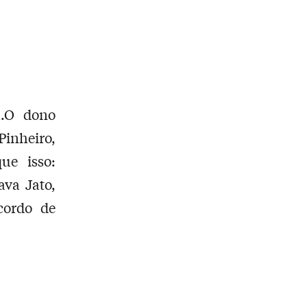
a.O dono
inheiro,
ue isso:
ava Jato,
cordo de