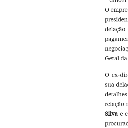
O empre
presiden
delação
pagamen
negociaç
Geral da
O ex-di
sua del
detalhes
relação 
Silva
e c
procura