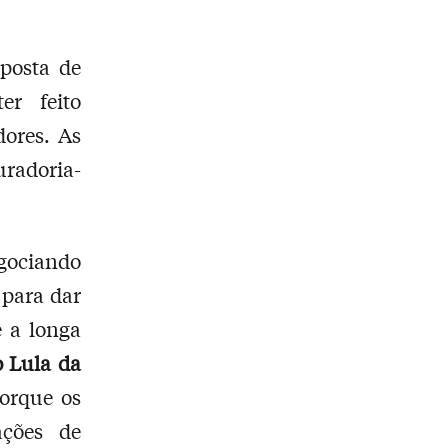
oposta de
er feito
ores. As
uradoria-
gociando
 para dar
e a longa
o Lula da
orque os
ações de