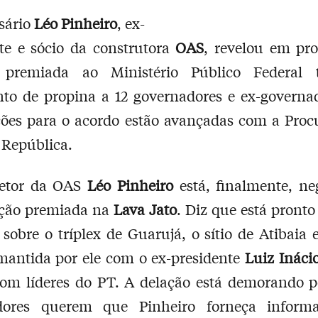
sário
Léo Pinheiro
, ex-
te e sócio da construtora
OAS
, revelou em pr
 premiada ao Ministério Público Federal t
to de propina a 12 governadores e ex-governad
ões para o acordo estão avançadas com a Proc
 República.
retor da OAS
Léo Pinheiro
está, finalmente, ne
ação premiada na
Lava Jato
. Diz que está pronto
 sobre o tríplex de Guarujá, o sítio de Atibaia 
mantida por ele com o ex-presidente
Luiz Ináci
om líderes do PT. A delação está demorando p
dores querem que Pinheiro forneça inform