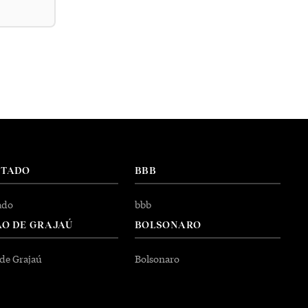
NTADO
BBB
ado
bbb
O DE GRAJAÚ
BOLSONARO
 de Grajaú
Bolsonaro