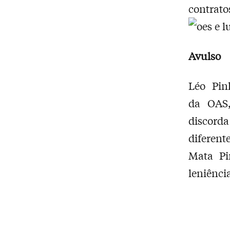
contrato
Avulso
Léo Pin
da OA
discord
diferent
Mata Pi
leniênci