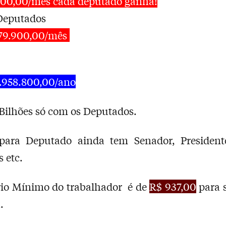
300,00/mês cada deputado ganha!
Deputados
079.900,00/mês
.958.800,00/ano
Bilhões só com os Deputados.
 para Deputado ainda tem Senador, President
 etc.
rio Mínimo do trabalhador é de
R$ 937,00
para 
.