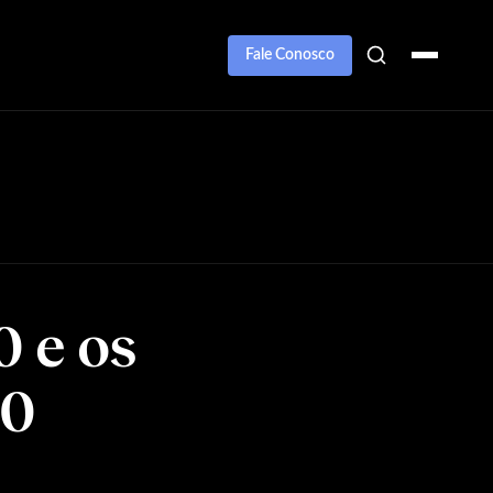
Fale Conosco
0 e os
00