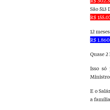
R$ 302.
São 513 
R$ 155.
12 meses
R$ 1.860
Quase 2 
Isso só
Ministros
E o Salá
a família