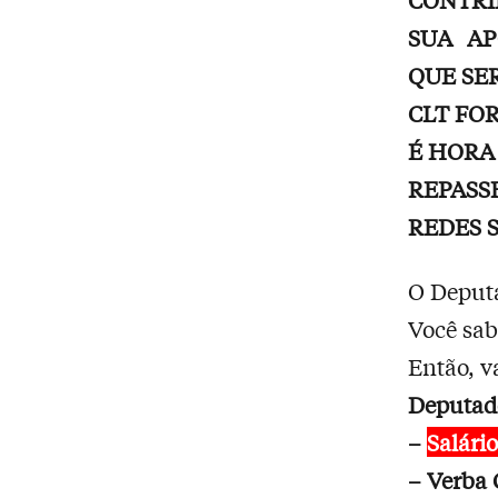
SUA AP
QUE SE
CLT FO
É HORA
REPASS
REDES S
O Deputa
Você sab
Então, v
Deputado
–
Salári
– Verba 