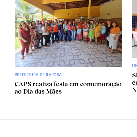
U
S
PREFEITURA DE RAPOSA
e
CAPS realiza festa em comemoração
N
ao Dia das Mães