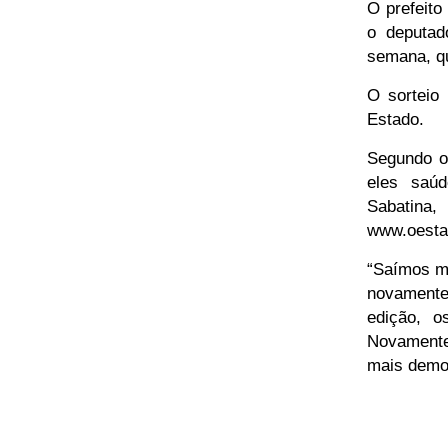
O prefeito
o deputad
semana, qui
O sorteio
Estado.
Segundo o
eles saúd
Sabatina,
www.oesta
“Saímos ma
novamente
edição, o
Novamente
mais democ