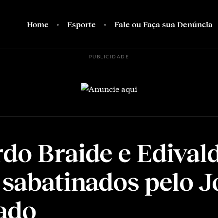
Home
Esporte
Fale ou Faça sua Denúncia
PUBLICIDADE
do Braide e Edival
 sabatinados pelo J
ado