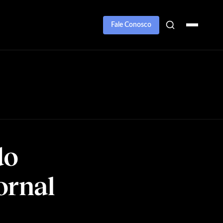
Fale Conosco
do
ornal