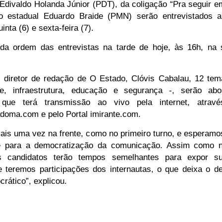
 Edivaldo Holanda Júnior (PDT), da coligação “Pra seguir em
o estadual Eduardo Braide (PMN) serão entrevistados a
nta (6) e sexta-feira (7).
 da ordem das entrevistas na tarde de hoje, às 16h, na
 diretor de redação de O Estado, Clóvis Cabalau, 12 tem
e, infraestrutura, educação e segurança -, serão ab
 que terá transmissão ao vivo pela internet, atrav
doma.com e pelo Portal imirante.com.
is uma vez na frente, como no primeiro turno, e esperamos
 para a democratização da comunicação. Assim como n
s candidatos terão tempos semelhantes para expor su
 teremos participações dos internautas, o que deixa o de
rático”, explicou.