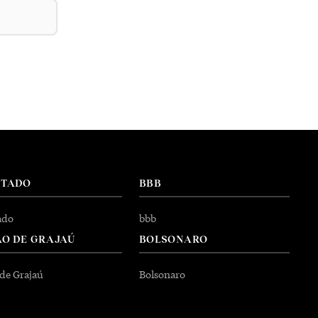
NTADO
BBB
ado
bbb
O DE GRAJAÚ
BOLSONARO
 de Grajaú
Bolsonaro