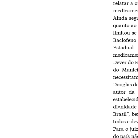
relatar a 
medicament
Ainda seg
quanto ao 
limitou-s
Baclofeno
Estadual
medicament
Dever do E
do Municí
necessitam
Douglas de
autor da 
estabelec
dignidade
Brasil”, b
todos e de
Para o jui
do país nã