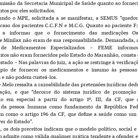
omissão da Secretaria Municipal de Saúde quanto ao forne
os por eles solicitados.
undo o MPE, solicitada a se manifestar, a SEMUS “quedou-
caso dos pacientes C.C.F.N e M.C.G. Quanto ao paciente F.
e a informar que o fornecimento das medicações Oxi
 e Minilax não eram de sua responsabilidade. Demandada, 
 de Medicamentos Especializados – FEME inform
os não eram fornecidos pelo Estado do Maranhão, consta 
stado – Nas palavras do juiz, a ação se restringe à verificaç
pio de fornecer os medicamentos e insumo às pessoas
 e não podem custeá-los.
 Melo ressalta a razoabilidade das pretensões jurídicas ded
ação, e que “decorre do sistema jurídico de promoção
ido em especial a partir do artigo 1º, III, da CF, que c
 da pessoa humana como fundamento da República Fed
em como o artigo 196 da CF, que define a saúde como um 
ver do Estado”.
z, os dois preceitos indicam que o modelo político, social 
o admite como válida qualquer prática tendente a ofender es