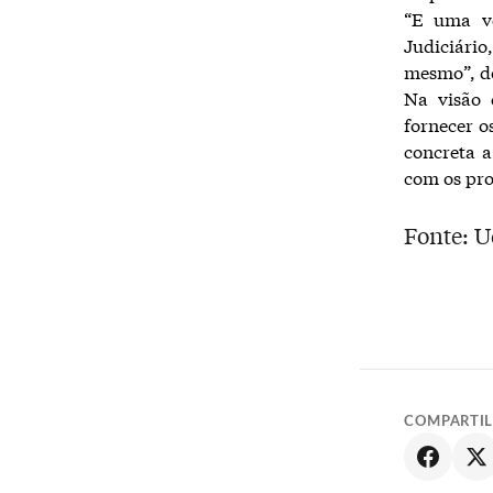
“E uma ve
Judiciário
mesmo”, d
Na visão 
fornecer o
concreta a
com os pro
Fonte: U
COMPARTI