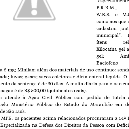
“especialment
P.R.B.M., C
W.B.S. e M.
como aos que 
cadastrar jun
municipal”. 
ítens relac
Xilocaína gel
gel; Amitri
Baclofeno
a 5 mg; Minilax; além dos materiais de uso contínuo: sonda
ada; luvas; gases; sacos coletores e dieta enteral líquida. O
nto da sentença é de 30 dias. A multa diária para o não 
nação é de R$ 500,00 (quinhentos reais).
a atende à Ação Civil Pública com pedido de tutela 
pelo Ministério Público do Estado do Maranhão em d
de São Luís.
 MPE, os pacientes acima relacionados procuraram a 14ª 
 Especializada na Defesa dos Direitos da Pessoa com Defic