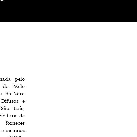
inada pelo
s de Melo
lar da Vara
 Difusos e
 São Luís,
feitura de
fornecer
 e insumos