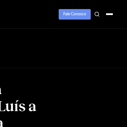
Fale Conosco
a
Luís a
a