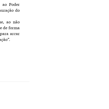
e ao Poder
tauração do
ue, ao não
õe de forma
 para arcar
ação”.