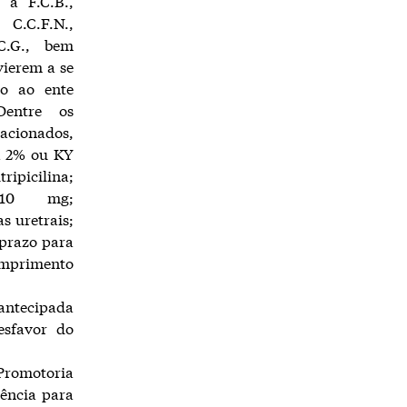
e a F.C.B.,
.C.F.N.,
C.G., bem
vierem a se
to ao ente
Dentre os
ionados,
 a 2% ou KY
picilina;
 10 mg;
s uretrais;
 prazo para
cumprimento
antecipada
esfavor do
Promotoria
iência para