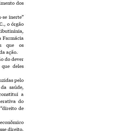
cimento dos
se inerte”
C., o órgão
butininia,
a Farmácia
ou que os
da ação.
ão do dever
 que deles
uzidas pelo
 da saúde,
onstitui a
erativa do
“direito de
e econômico
se direito.