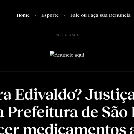
Home
Esporte
Fale ou Faça sua Denúncia
PUBLICIDADE
ra Edivaldo? Justiç
a Prefeitura de São 
cer medicamentos 