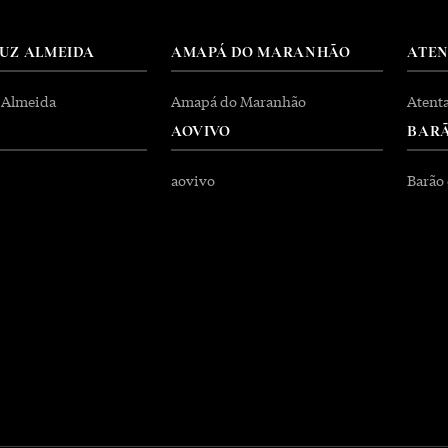
RUZ ALMEIDA
AMAPÁ DO MARANHÃO
ATE
 Almeida
Amapá do Maranhão
Atent
AOVIVO
BARÃ
aovivo
Barão