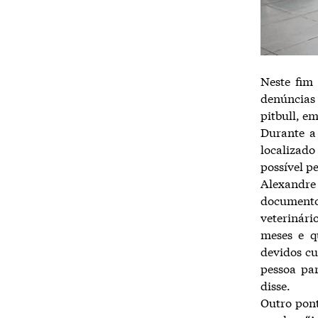
Neste fim
denúncias
pitbull, e
Durante a 
localizad
possível p
Alexandre
document
veterinári
meses e q
devidos cu
pessoa pa
disse.
Outro pont