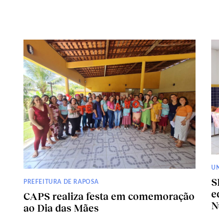
U
S
PREFEITURA DE RAPOSA
e
CAPS realiza festa em comemoração
N
ao Dia das Mães