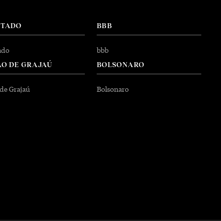
NTADO
BBB
ado
bbb
O DE GRAJAÚ
BOLSONARO
 de Grajaú
Bolsonaro