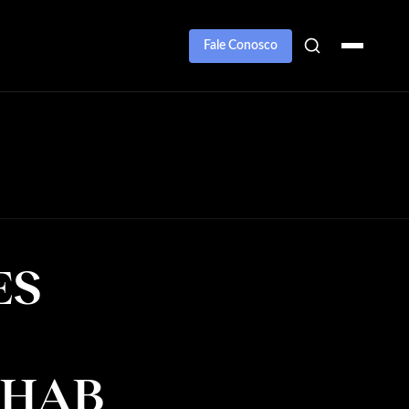
Fale Conosco
ES
OHAB