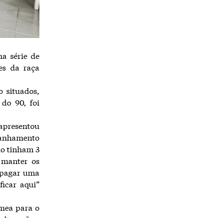
a série de
es da raça
o situados,
do 90, foi
apresentou
anhamento
do tinham 3
 manter os
e pagar uma
icar aqui”
êmea para o