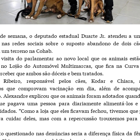
 de semana, o deputado estadual Duarte Jr. atendeu a um
 nas redes sociais sobre o suposto abandono de dois cã
m um terreno na Cohab.
visita do parlamentar ao novo local que os animais estã
o no Lojão do Automóvel Multimarcas, que fica na Curva 
erceber que ambos são dóceis e bem tratados.
 Ribeiro, responsável pelos cães, Kodar e Chiara, 
os que comprovam vacinação em dia, além de acomp
o. Alexandre explicou que os animais foram adotados quan
ue pagava uma pessoa para diariamente alimentá-los e
idados. “Como a loja que eles ficavam fechou, tivemos qu
ra cuidar deles, mas com a repercussão trouxemos para f
o questionado nas denúncias seria a diferença física da f