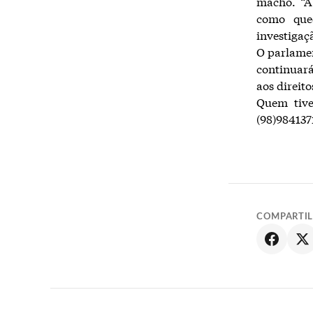
macho. “A 
como que
investigaç
O parlamen
continuará
aos direit
Quem tive
(98)984137
COMPARTI