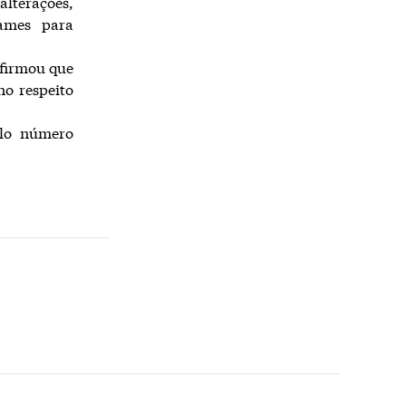
alterações,
ames para
afirmou que
no respeito
elo número