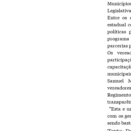
Município
Legislativ
Entre os 
estadual 
políticas
programa 
parcerias
Os veread
participaç
capacitaçã
municipais
Samuel M
vereadore
Regimento
transparên
“Esta e u
com os ge
sendo bast
Texto: 