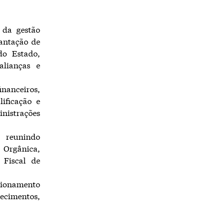
 da gestão
antação de
do Estado,
alianças e
nanceiros,
lificação e
inistrações
 reunindo
 Orgânica,
 Fiscal de
cionamento
ecimentos,