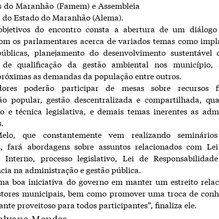
s do Maranhão (Famem) e Assembleia
a do Estado do Maranhão (Alema).
objetivos do encontro consta a abertura de um diálogo
com os parlamentares acerca de variados temas como impl
 públicas, planejamento do desenvolvimento sustentável 
de qualificação da gestão ambiental nos município, 
 próximas as demandas da população entre outros.
ores poderão participar de mesas sobre recursos fi
ão popular, gestão descentralizada e compartilhada, qua
o e técnica legislativa, e demais temas inerentes as adm
.
elo, que constantemente vem realizando seminários
s, fará abordagens sobre assuntos relacionados com Lei
 Interno, processo legislativo, Lei de Responsabilidade
cia na administração e gestão pública.
ma boa iniciativa do governo em manter um estreito rela
stores municipais, bem como promover uma troca de conh
ante proveitoso para todos participantes”, finaliza ele.
Dalvana Mendes