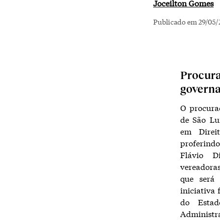
Joceilton Gomes
Publicado em 29/05/
Procura
govern
O procura
de São Lu
em Direi
proferind
Flávio D
vereadora
que será 
iniciativa
do Estad
Administr