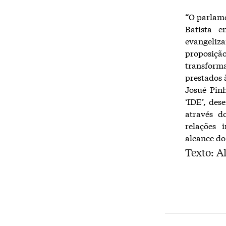
“O parlame
Batista 
evangelizar
proposição
transforma
prestados 
Josué Pin
‘IDE’, des
através d
relações 
alcance do
Texto: A