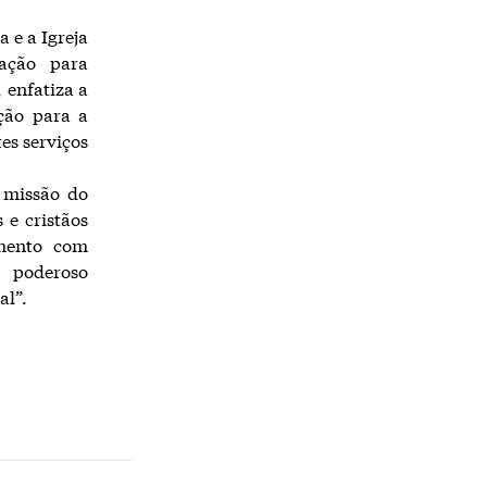
 e a Igreja
ação para
, enfatiza a
ição para a
es serviços
 missão do
 e cristãos
amento com
o poderoso
al”.