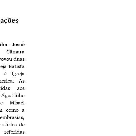
lações
ador Josué
a Câmara
rovou duas
eja Batista
 à Igreja
érica. As
gidas aos
Agostinho
e Misael
em como a
embrasias,
rsários de
feridas