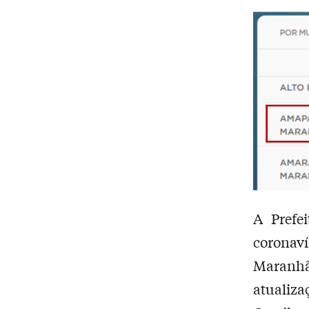
A Prefe
coronav
Maranhã
atualiza