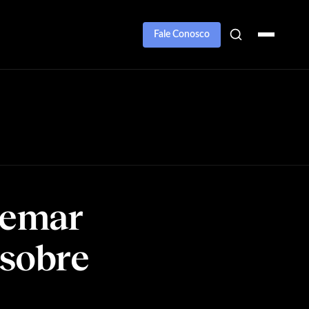
Fale Conosco
demar
 sobre