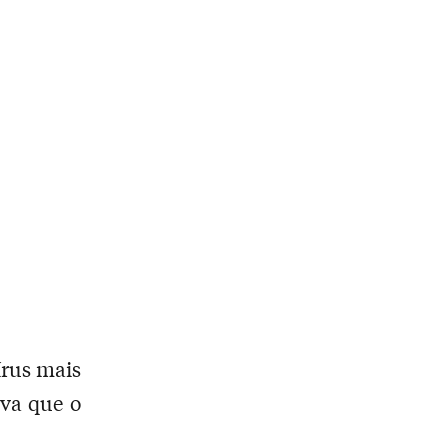
írus mais
va que o