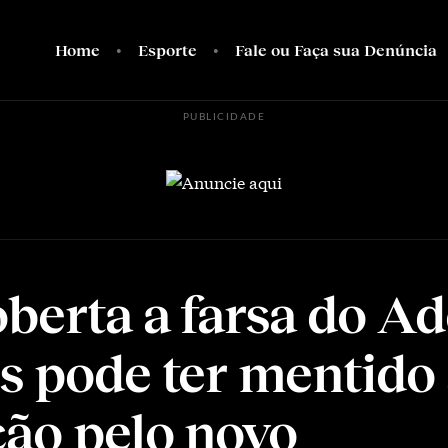
Home
Esporte
Fale ou Faça sua Denúncia
PUBLICIDADE
berta a farsa do A
s pode ter mentido
ção pelo novo