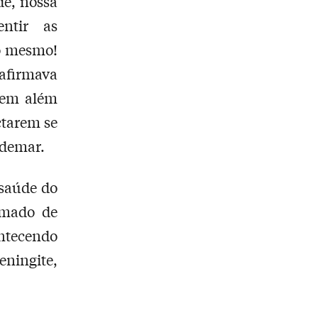
de, nossa
entir as
o mesmo!
 afirmava
uem além
ctarem se
Ademar.
 saúde do
rmado de
ntecendo
ningite,