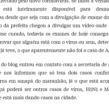
nfectado pelo novo coronavírus. Se falou a verda
 está inteiramente disponível para desm
as desde que seja com a divulgação de exame d
 da prefeita chegou a divulgar um vídeo onde
uase curado, todavia os exames de hoje conseg
ovar que alguém está com o vírus ou sem, dete
 já teve, o que aparentemente não foi o caso de 
r do blog entrou em contato com a secretaria de
 e nos informou que só tem dois casos confi
írus em amapá do maranhão, já o que está aco
á poderá ser outros casos de vírus, H1N1 e Me
e está mais dando casos na cidade.