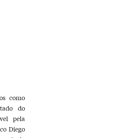
sos como
stado do
vel pela
ico Diego