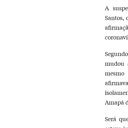
A suspe
Santos, 
afirmaçã
coronaví
Segundo
mudou a
mesmo 
afirmava
isolame
Amapá do
Será qu