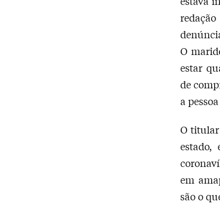
estava i
redação
denúnci
O marido
estar q
de compr
a pessoa
O titula
estado,
coronav
em amap
são o qu