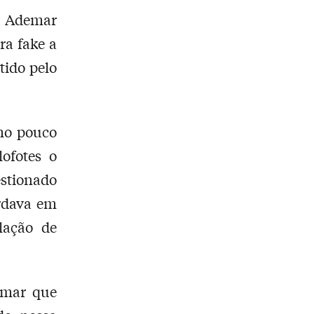
e Ademar
ra fake a
tido pelo
mo pouco
ofotes o
tionado
ardava em
lação de
rmar que