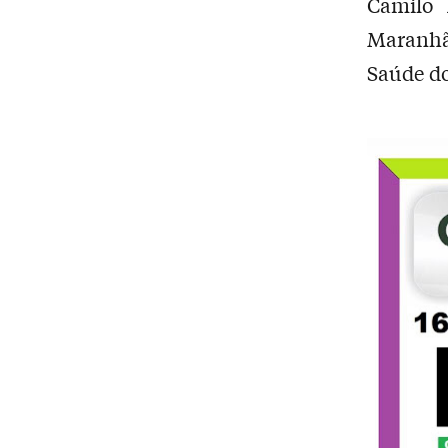
Camilo 
Maranhão
Saúde do