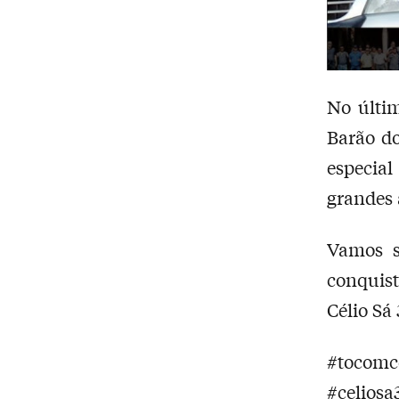
No últi
Barão d
especial
grandes 
Vamos s
conquist
Célio Sá 
#tocomc
#celiosa