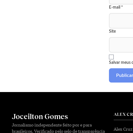
E-mail
*
Site
Salvar meus 
ALEX C
Joceilton Gomes
Jornalismo independente feito por e para
Alex Cruz
brasileiros. Verificado pelo selo de transparência