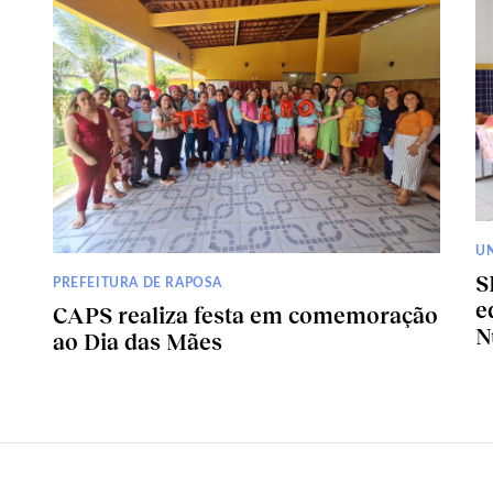
U
S
PREFEITURA DE RAPOSA
e
CAPS realiza festa em comemoração
N
ao Dia das Mães