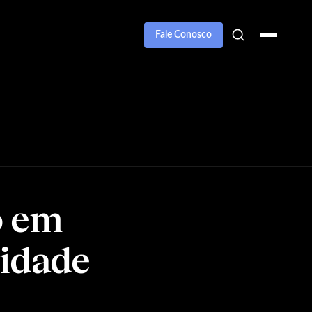
Fale Conosco
o em
cidade