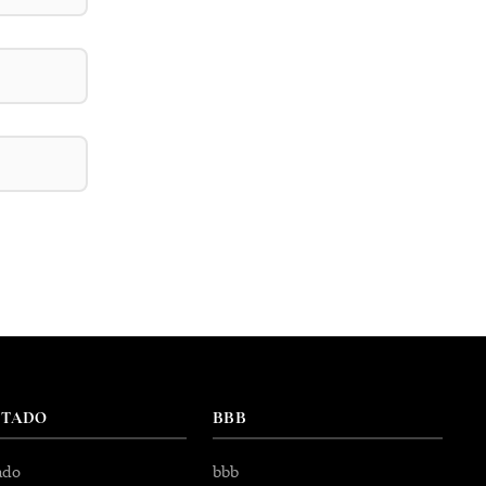
NTADO
BBB
ado
bbb