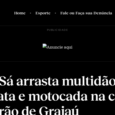
Home
Esporte
Fale ou Faça sua Denúncia
PUBLICIDADE
 Sá arrasta multidã
ata e motocada na 
rão de Grajaú