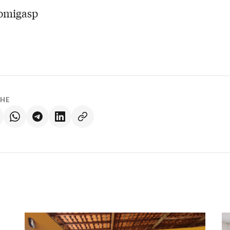
oomigasp
LHE