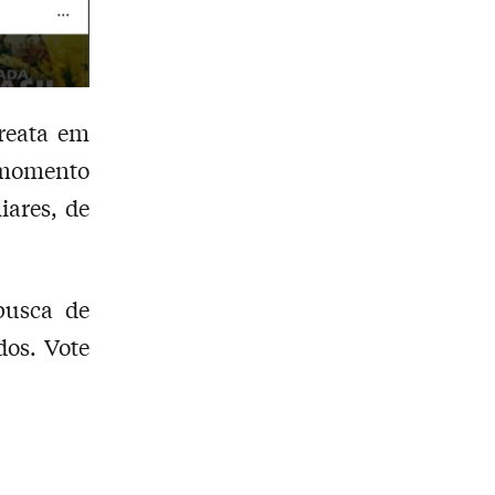
reata em
 momento
iares, de
busca de
dos. Vote