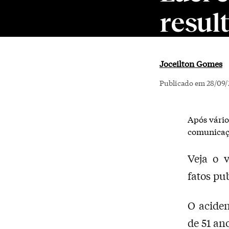
resul
Joceilton Gomes
Publicado em 28/09/
Após vário
comunicaç
Veja o 
fatos pu
O aciden
de 51 an