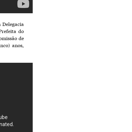
a Delegacia
Prefeita do
 omissão de
inco) anos,