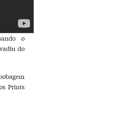
sando o
evadiu do
 bobagem
s Prints