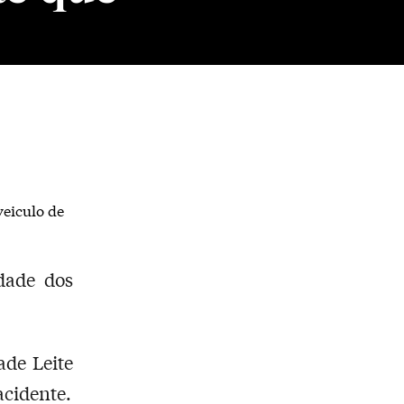
veiculo de
dade dos
ade Leite
acidente.