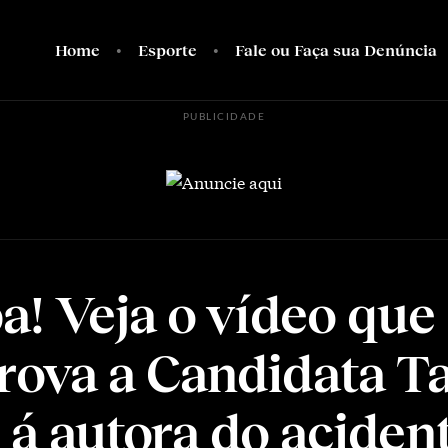
Home
Esporte
Fale ou Faça sua Denúncia
PUBLICIDADE
! Veja o vídeo que
ova a Candidata Ta
e á autora do aciden