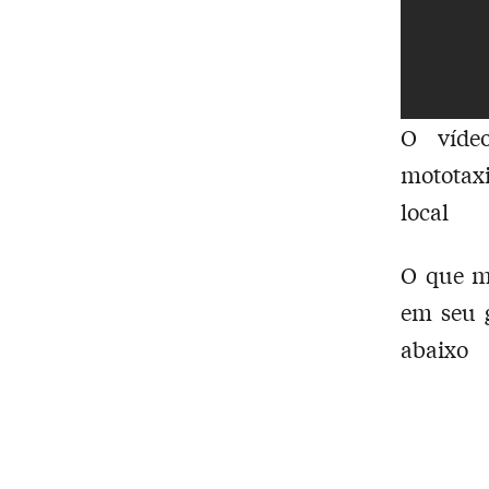
O víde
mototaxi
local
O que m
em seu 
abaixo