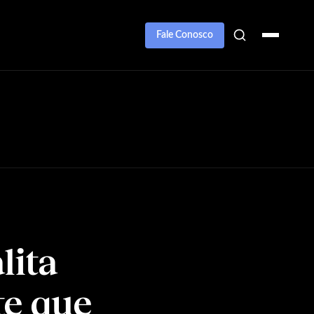
Fale Conosco
lita
te que