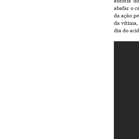
autoria d
abafar o c
da ação pe
da vítima,
dia do acid