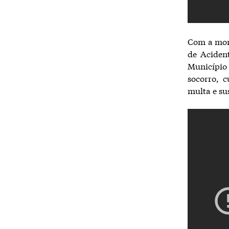
Com a mort
de Acident
Município 
socorro, c
multa e sus