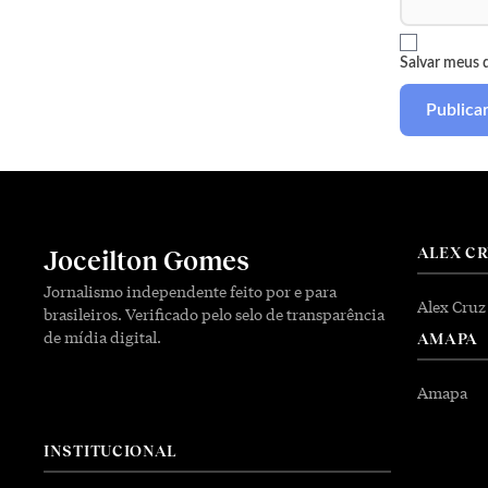
Salvar meus 
ALEX C
Joceilton Gomes
Jornalismo independente feito por e para
Alex Cruz
brasileiros. Verificado pelo selo de transparência
de mídia digital.
AMAPA
Amapa
INSTITUCIONAL