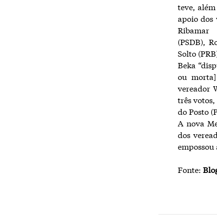
teve, além
apoio dos 
Ribamar 
(PSDB), R
Solto (PRB
Beka “disp
ou morta]
vereador 
três votos
do Posto (
A nova Me
dos veread
empossou a
Fonte:
Blo