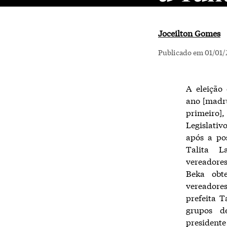
Joceilton Gomes
Publicado em 01/01/2
A eleição
ano [madru
primeiro
Legislati
após a pos
Talita L
vereadores 
Beka obte
vereadore
prefeita T
grupos d
president