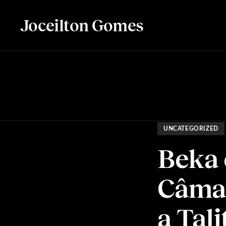
Joceilton Gomes
UNCATEGORIZED
Beka 
Câmar
a Tali