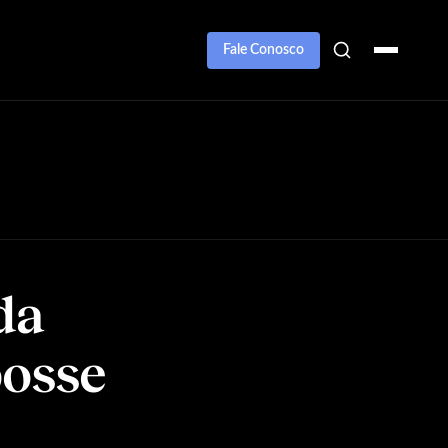
Fale Conosco
da
posse