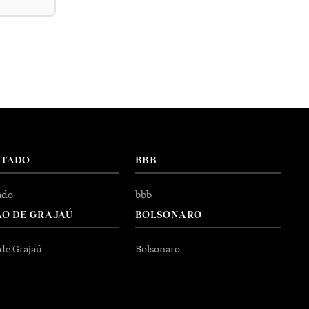
NTADO
BBB
ado
bbb
O DE GRAJAÚ
BOLSONARO
 de Grajaú
Bolsonaro