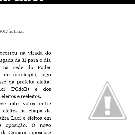
017 às 13h35
 ocorreu na virada do
gada de 31 para o dia
], na sede do Poder
vo do município, logo
se da prefeita eleita,
aci (PCdoB) e dos
eleitos e reeleitos.
ve oito votos entre
s eleitos na chapa da
alita Laci e eleitos em
e oposição. O novo
e da Câmara raposense