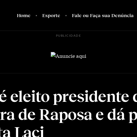
Home
Esporte
Fale ou Faça sua Denúncia
PUBLICIDADE
é eleito presidente 
a de Raposa e dá 
ta Laci