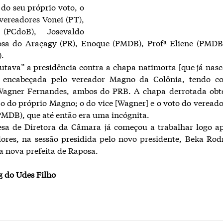
 do seu próprio voto, o
vereadores Vonei (PT),
(PCdoB), Josevaldo
osa do Araçagy (PR), Enoque (PMDB), Profª Eliene (PMDB
).
utava” a presidência contra a chapa natimorta [que já nas
 encabeçada pelo vereador Magno da Colônia, tendo c
Wagner Fernandes, ambos do PRB. A chapa derrotada obt
, o do próprio Magno; o do vice [Wagner] e o voto do veread
PMDB), que até então era uma incógnita.
sa de Diretora da Câmara já começou a trabalhar logo ap
ores, na sessão presidida pelo novo presidente, Beka Rod
 nova prefeita de Raposa.
g do Udes Filho