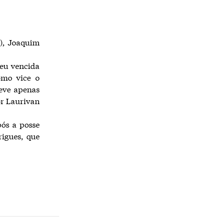
), Joaquim
ceu vencida
omo vice o
eve apenas
or Laurivan
ós a posse
rigues, que