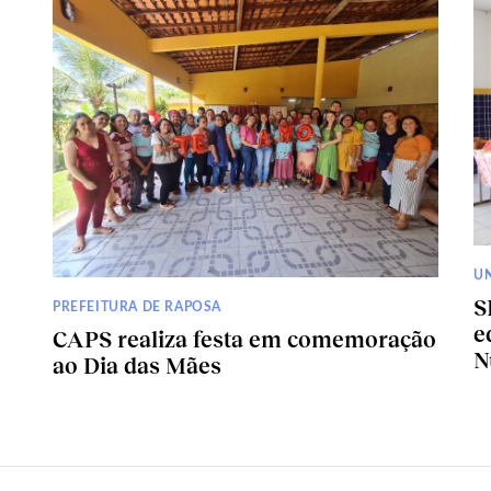
U
S
PREFEITURA DE RAPOSA
e
CAPS realiza festa em comemoração
N
ao Dia das Mães