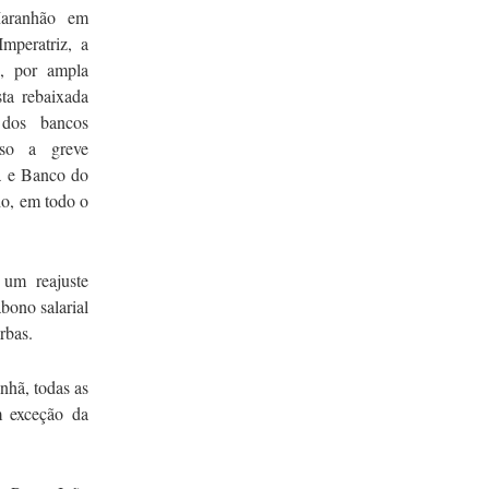
Maranhão em
mperatriz, a
ou, por ampla
sta rebaixada
dos bancos
sso a greve
a e Banco do
do, em todo o
 um reajuste
bono salarial
rbas.
nhã, todas as
m exceção da