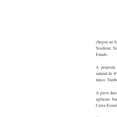
chegou ao f
Nordeste. Na
Estado.
A proposta 
salarial de 
único. També
A greve duro
agências ba
Caixa Econô