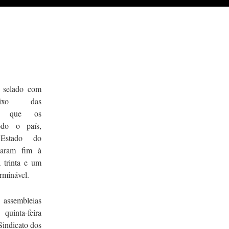
 selado com
aixo das
 é que os
odo o país,
 Estado do
caram fim à
 trinta e um
erminável.
ssembleias
 quinta-feira
Sindicato dos