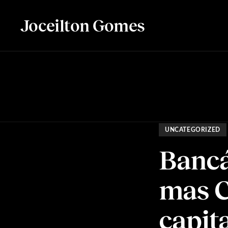
Joceilton Gomes
UNCATEGORIZED
Bancá
mas C
capit