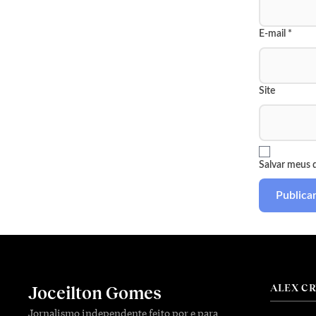
E-mail
*
Site
Salvar meus 
ALEX C
Joceilton Gomes
Jornalismo independente feito por e para