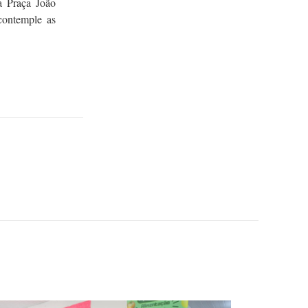
a Praça João
contemple as