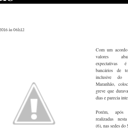
2016 às 06h12
Com um acordo
valores ab
expectativas
bancários de t
inclusive do
Maranhão, colo
greve que durava
dias e parecia int
Porém, após a
realizadas nesta
(6), nas sedes do 