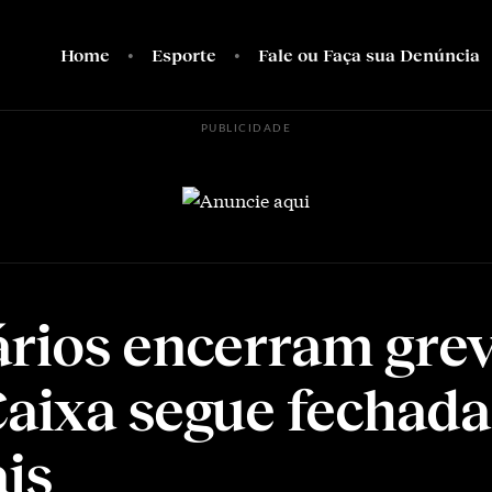
Home
Esporte
Fale ou Faça sua Denúncia
PUBLICIDADE
rios encerram grev
aixa segue fechada
ais