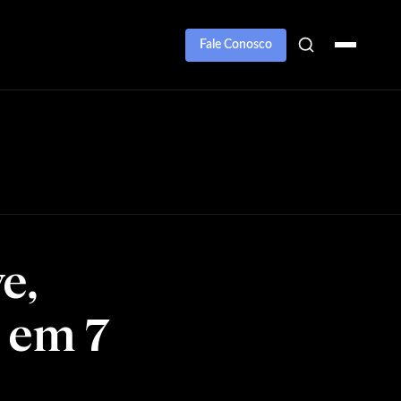
Fale Conosco
e,
 em 7