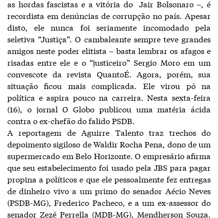
as hordas fascistas e a vitória do Jair Bolsonaro –, é
recordista em denúncias de corrupção no país. Apesar
disto, ele nunca foi seriamente incomodado pela
seletiva “Justiça”. O cambaleante sempre teve grandes
amigos neste poder elitista – basta lembrar os afagos e
risadas entre ele e o “justiceiro” Sergio Moro em um
convescote da revista QuantoÉ. Agora, porém, sua
situação ficou mais complicada. Ele virou pó na
política e aspira pouco na carreira. Nesta sexta-feira
(16), o jornal O Globo publicou uma matéria ácida
contra o ex-chefão do falido PSDB.
A reportagem de Aguirre Talento traz trechos do
depoimento sigiloso de Waldir Rocha Pena, dono de um
supermercado em Belo Horizonte. O empresário afirma
que seu estabelecimento foi usado pela JBS para pagar
propina a políticos e que ele pessoalmente fez entregas
de dinheiro vivo a um primo do senador Aécio Neves
(PSDB-MG), Frederico Pacheco, e a um ex-assessor do
senador Zezé Perrella (MDB-MG), Mendherson Souza.