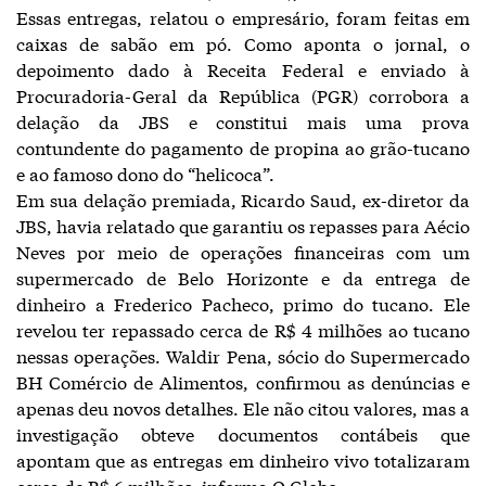
Essas entregas, relatou o empresário, foram feitas em
caixas de sabão em pó. Como aponta o jornal, o
depoimento dado à Receita Federal e enviado à
Procuradoria-Geral da República (PGR) corrobora a
delação da JBS e constitui mais uma prova
contundente do pagamento de propina ao grão-tucano
e ao famoso dono do “helicoca”.
Em sua delação premiada, Ricardo Saud, ex-diretor da
JBS, havia relatado que garantiu os repasses para Aécio
Neves por meio de operações financeiras com um
supermercado de Belo Horizonte e da entrega de
dinheiro a Frederico Pacheco, primo do tucano. Ele
revelou ter repassado cerca de R$ 4 milhões ao tucano
nessas operações. Waldir Pena, sócio do Supermercado
BH Comércio de Alimentos, confirmou as denúncias e
apenas deu novos detalhes. Ele não citou valores, mas a
investigação obteve documentos contábeis que
apontam que as entregas em dinheiro vivo totalizaram
cerca de R$ 6 milhões, informa O Globo.